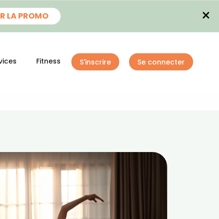
×
R LA PROMO
vices
Fitness
S'inscrire
Se connecter