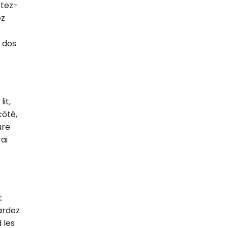
ttez-
ez
 dos
it,
côté,
ure
ai
t
ardez
 les