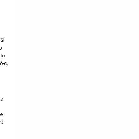
Si
s
 le
é·e,
le
ue
t.