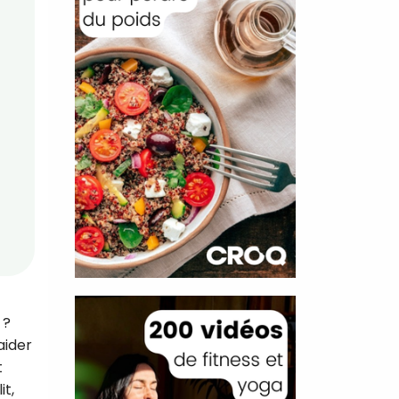
 ?
aider
t
it,