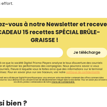
 effort.
ez-vous à notre Newsletter et receve
CADEAU 15 recettes SPÉCIAL BRÛLE-
GRAISSE !
Je télécharge
à ce que la société Digital Prisma Players analyse le taux d'ouverture des courriels
r et optimiser les performances des campagnes. Nous pourrons savoir si vous
ourriels, l'heure à laquelle vous le faites ainsi que des informations sur le terminal
lisez. Pour en savoir plus sur ces traceurs, voir notre
politique de confidentialité
.
Recevez gratuitemen
ail sera utilisée par Digital Prisma Playerspour vous envoyer votre newsletter contenant des offres commerciales
pourrez vous désinscrire en utilisant le lien de désabonnement intégré dans la newsletter. Pour en savoir plus et exerc
vos droits, prenez connaissance de notre
Charte de Confidentialité.
recettes inédites de
!
i bien ?
Ainsi que la newsletter promotio