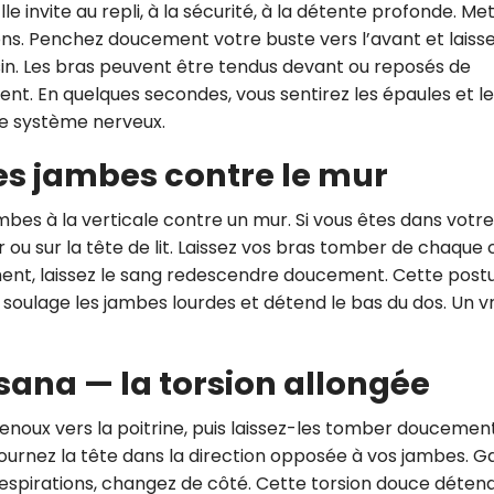
lle invite au repli, à la sécurité, à la détente profonde. Me
ons. Penchez doucement votre buste vers l’avant et laiss
ussin. Les bras peuvent être tendus devant ou reposés de
t. En quelques secondes, vous sentirez les épaules et le
le système nerveux.
les jambes contre le mur
bes à la verticale contre un mur. Si vous êtes dans votre l
ou sur la tête de lit. Laissez vos bras tomber de chaque 
ment, laissez le sang redescendre doucement. Cette post
n, soulage les jambes lourdes et détend le bas du dos. Un vr
ana — la torsion allongée
enoux vers la poitrine, puis laissez-les tomber doucemen
tournez la tête dans la direction opposée à vos jambes. G
espirations, changez de côté. Cette torsion douce détend