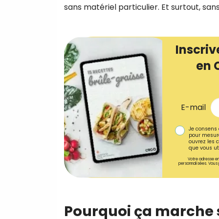
sans matériel particulier. Et surtout, sans
Inscriv
en 
E-mail
Je consens 
pour mesure
ouvrez les c
que vous uti
Votre adresse em
personnalisées. Vous 
Pourquoi ça marche s