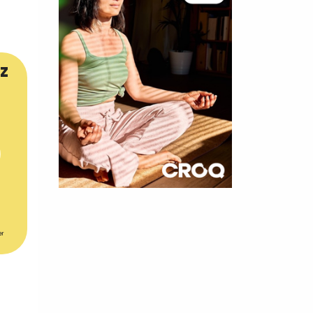
z
×
t 180
er
 CROQ
nnelle de