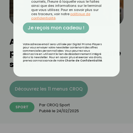
courriels, l'heure à laquelle vous le faites
ainsi que des informations sur le terminal
que vous utilisez. Pour en savoir plus sur
ces traceurs, voir notre
politique de
confidentialité
.
Je reçois mon cadeau !
Adoptez le vélotaf :
Votre adresse email sera utilisée par Digital Prisma Players
pour vous envoyer votre newsletter contenant des offres
pédalez vers une meilleure
commerciales personnalisées. Vous pourrez vous
désinscrire en utilisant le lien de désabonnement intégré
dans la newsletter. Pour en savoir plus et exercer vos droits,
santé !
prenez connaissance de notre
Charte de Confidentialité
.
Découvrez les 11 menus CROQ
Par
CROQ Sport
SPORT
Publié le
24/02/2025