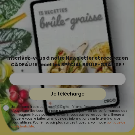
Inscrivez-vous à notre Newsletter et recevez en
CADEAU 15 recettes SPÉCIAL BRÛLE-GRAISSE !
Je télécharge
Je consens à ce que la société Digital Prisma Players analyse le taux
d'ouverture des courriels pour mesurer et optimiser les performances des
campagnes. Nous pourrons savoir si vous ouvrez les courriels, l'heure à
laquelle vous le faites ainsi que des informations sur le terminal que
vous utilisez. Pour en savoir plus sur ces traceurs, voir notre
politique de
confidentialité
.