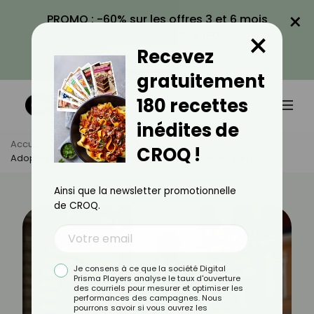
×
PROMO : -60% sur les offres 3 et 6 mois
×
avec le code CROQ60
Recevez
VOIR LA PROMO
gratuitement
180 recettes
inédites de
Accueil
Actus
Sport
CROQ !
Adoptez Le Vélotaf : Pédalez Vers Une Meilleure Santé !
Ainsi que la newsletter promotionnelle
de CROQ.
Je consens à ce que la société Digital
Prisma Players analyse le taux d'ouverture
des courriels pour mesurer et optimiser les
performances des campagnes. Nous
pourrons savoir si vous ouvrez les