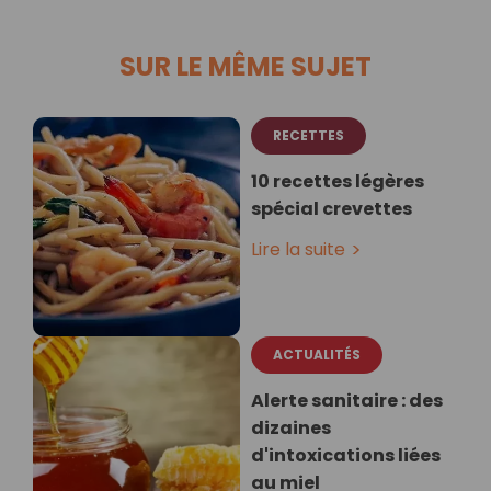
SUR LE MÊME SUJET
RECETTES
10 recettes légères
spécial crevettes
Lire la suite
ACTUALITÉS
Alerte sanitaire : des
dizaines
d'intoxications liées
au miel