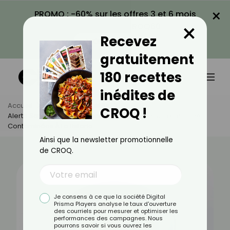
×
PROMO : -60% sur les offres 3 et 6 mois
×
avec le code CROQ60
Recevez
VOIR LA PROMO
gratuitement
180 recettes
inédites de
Accueil
Actus
Actualités
CROQ !
Alerte Sanitaire : Ces Crevettes Vendues En Supermarché
Contaminées À La Listeria
Ainsi que la newsletter promotionnelle
de CROQ.
Je consens à ce que la société Digital
Prisma Players analyse le taux d'ouverture
des courriels pour mesurer et optimiser les
performances des campagnes. Nous
pourrons savoir si vous ouvrez les