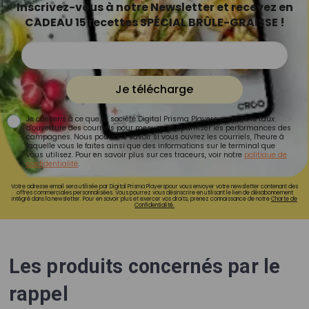
Inscrivez-vous à notre Newsletter et recevez en
CADEAU 15 recettes SPÉCIAL BRÛLE-GRAISSE !
Je télécharge
Je consens à ce que la société Digital Prisma Players analyse le taux
d'ouverture des courriels pour mesurer et optimiser les performances des
campagnes. Nous pourrons savoir si vous ouvrez les courriels, l'heure à
laquelle vous le faites ainsi que des informations sur le terminal que
vous utilisez. Pour en savoir plus sur ces traceurs, voir notre
politique de
confidentialité
.
Votre adresse email sera utilisée par Digital Prisma Playerspour vous envoyer votre newsletter contenant des
offres commerciales personnalisées. Vous pourrez vous désinscrire en utilisant le lien de désabonnement
intégré dans la newsletter. Pour en savoir plus et exercer vos droits, prenez connaissance de notre
Charte de
Confidentialité.
Les produits concernés par le
rappel