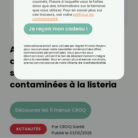
courriels, l'heure à laquelle vous le faites
ainsi que des informations sur le terminal
que vous utilisez. Pour en savoir plus sur
ces traceurs, voir notre
politique de
confidentialité
.
Je reçois mon cadeau !
Alerte sanitaire : ces
Votre adresse email sera utilisée par Digital Prisma Players
pour vous envoyer votre newsletter contenant des offres
commerciales personnalisées. Vous pourrez vous
désinscrire en utilisant le lien de désabonnement intégré
crevettes vendues en
dans la newsletter. Pour en savoir plus et exercer vos droits,
prenez connaissance de notre
Charte de Confidentialité
.
supermarché
contaminées à la listeria
Découvrez les 11 menus CROQ
Par
CROQ Santé
ACTUALITÉS
Publié le
03/10/2025