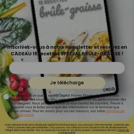
Inscrivez-vous à notre Newsletter et recevez en
CADEAU 15 recettes SPÉCIAL BRÛLE-GRAISSE !
Je télécharge
Je consens à ce que la société Digital Prisma Players analyse le taux
d'ouverture des courriels pour mesurer et optimiser les performances des
campagnes. Nous pourrons savoir si vous ouvrez les courriels, l'heure à
laquelle vous le faites ainsi que des informations sur le terminal que
vous utilisez. Pour en savoir plus sur ces traceurs, voir notre
politique de
confidentialité
.
Votre adresse email sera utilisée par Digital Prisma Playerspour vous envoyer votre newsletter contenant des
offres commerciales personnalisées. Vous pourrez vous désinscrire en utilisant le lien de désabonnement
intégré dans la newsletter. Pour en savoir plus et exercer vos droits, prenez connaissance de notre
Charte de
Confidentialité.