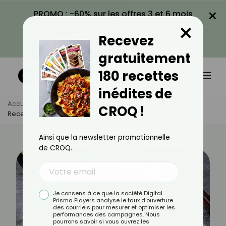
×
PROMO : -60% sur les offres 3 et 6 mois
×
avec le code CROQ60
Recevez
VOIR LA PROMO
gratuitement
180 recettes
inédites de
Accueil
Actus
Recettes
CROQ !
Recette De Crevettes Sautées À La Thaï
Ainsi que la newsletter promotionnelle
de CROQ.
Je consens à ce que la société Digital
Prisma Players analyse le taux d'ouverture
des courriels pour mesurer et optimiser les
performances des campagnes. Nous
pourrons savoir si vous ouvrez les