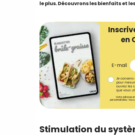
le plus. Découvrons les bienfaits et le
Inscriv
en 
E-mail
Je consens 
pour mesure
ouvrez les c
que vous uti
Votre adresse em
personnalisées. Vous 
Stimulation du syst