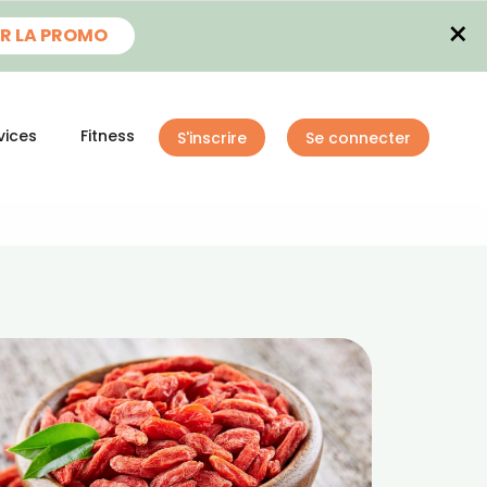
×
R LA PROMO
vices
Fitness
S'inscrire
Se connecter