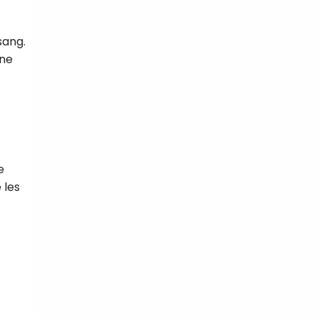
sang.
ine
e
 les