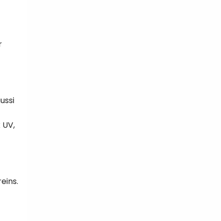
r
ussi
 UV,
eins.