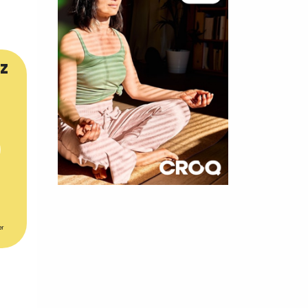
z
×
t 180
er
 CROQ
nnelle de