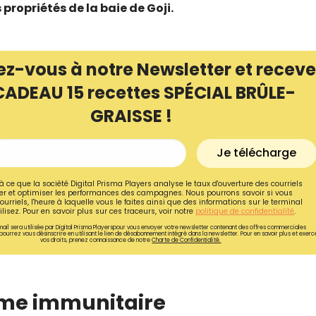
s propriétés de la baie de Goji.
ez-vous à notre Newsletter et receve
CADEAU 15 recettes SPÉCIAL BRÛLE-
GRAISSE !
Je télécharge
à ce que la société Digital Prisma Players analyse le taux d'ouverture des courriels
r et optimiser les performances des campagnes. Nous pourrons savoir si vous
ourriels, l'heure à laquelle vous le faites ainsi que des informations sur le terminal
lisez. Pour en savoir plus sur ces traceurs, voir notre
politique de confidentialité
.
Recevez gratuitemen
ail sera utilisée par Digital Prisma Playerspour vous envoyer votre newsletter contenant des offres commerciales
pourrez vous désinscrire en utilisant le lien de désabonnement intégré dans la newsletter. Pour en savoir plus et exerc
vos droits, prenez connaissance de notre
Charte de Confidentialité.
recettes inédites de
!
ème immunitaire
Ainsi que la newsletter promotio