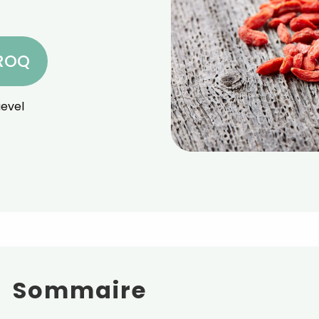
CROQ
evel
Sommaire