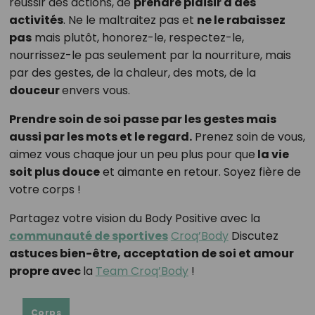
réussir des actions, de
prendre plaisir à des
activités
. Ne le maltraitez pas et
ne le rabaissez
pas
mais plutôt, honorez-le, respectez-le,
nourrissez-le pas seulement par la nourriture, mais
par des gestes, de la chaleur, des mots, de la
douceur
envers vous.
Prendre soin de soi passe par les gestes mais
aussi par les mots et le regard.
Prenez soin de vous,
aimez vous chaque jour un peu plus pour que
la vie
soit plus douce
et aimante en retour. Soyez fière de
votre corps !
Partagez votre vision du Body Positive avec la
communauté de sportives
Croq’Body
Discutez
astuces bien-être, acceptation de soi et amour
propre avec
la
Team Croq’Body
!
Corps