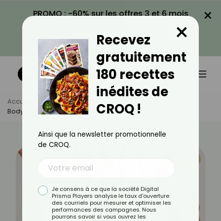
×
PROMO : -60% sur les offres 3 et 6 mois
×
avec le code CROQ60
Recevez
VOIR LA PROMO
gratuitement
180 recettes
inédites de
Accueil
Actus
Sport
CROQ !
Body Positive : Comment Apprendre À Aimer Son Corps ?
Ainsi que la newsletter promotionnelle
de CROQ.
Je consens à ce que la société Digital
Prisma Players analyse le taux d'ouverture
des courriels pour mesurer et optimiser les
performances des campagnes. Nous
pourrons savoir si vous ouvrez les