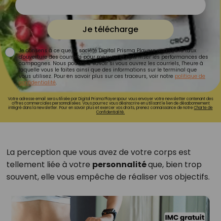
Je télécharge
Je consens à ce que la société Digital Prisma Players analyse le taux
d'ouverture des courriels pour mesurer et optimiser les performances des
campagnes. Nous pourrons savoir si vous ouvrez les courriels, l'heure à
laquelle vous le faites ainsi que des informations sur le terminal que
vous utilisez. Pour en savoir plus sur ces traceurs, voir notre
politique de
confidentialité
.
Votre adresse email sera utilisée par Digital Prisma Playerspour vous envoyer votre newsletter contenant des
offres commerciales personnalisées. Vous pourrez vous désinscrire en utilisant le lien de désabonnement
intégré dans la newsletter. Pour en savoir plus et exercer vos droits, prenez connaissance de notre
Charte de
Confidentialité.
La perception que vous avez de votre corps est
tellement liée à votre
personnalité
que, bien trop
souvent, elle vous empêche de réaliser vos objectifs.