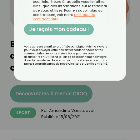
courriels, l'heure à laquelle vous le faites
ainsi que des informations sur le terminal
que vous utilisez. Pour en savoir plus sur
ces traceurs, voir notre
politique de
confidentialité
.
Je reçois mon cadeau !
Body positive : Comment
Votre adresse email sera utilisée par Digital Prisma Players
pour vous envoyer votre newsletter contenant des offres
apprendre à aimer son
commerciales personnalisées. Vous pourrez vous
désinscrire en utilisant le lien de désabonnement intégré
dans la newsletter. Pour en savoir plus et exercer vos droits,
corps ?
prenez connaissance de notre
Charte de Confidentialité
.
Découvrez les 11 menus CROQ
Par
Amandine Vanstaevel
SPORT
Publié le
15/08/2021