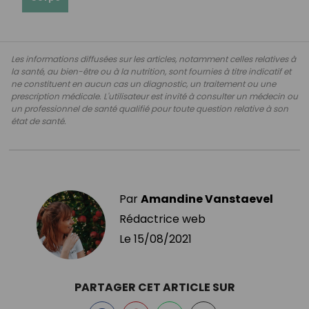
Les informations diffusées sur les articles, notamment celles relatives à
la santé, au bien-être ou à la nutrition, sont fournies à titre indicatif et
ne constituent en aucun cas un diagnostic, un traitement ou une
prescription médicale. L'utilisateur est invité à consulter un médecin ou
un professionnel de santé qualifié pour toute question relative à son
état de santé.
Par
Amandine Vanstaevel
Rédactrice web
Le
15/08/2021
PARTAGER CET ARTICLE SUR