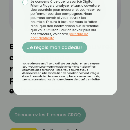
Je consens à ce que la société Digital
Prisma Players analyse le taux d'ouverture
des courriels pour mesurer et optimiser les
performances des campagnes. Nous
pourrons savoir si vous ouvrez les
courriels, l'heure à laquelle vous le faites
ainsi que des informations sur le terminal
que vous utilisez. Pour en savoir plus sur
ces traceurs, voir notre
politique de
confidentialité
.
Body Recomp : découvrez
Je reçois mon cadeau !
cette méthode
Votre adresse email sera utilisée par Digital Prisma Players
révolutionnaire pour
pour vous envoyer votre newsletter contenant des offres
commerciales personnalisées. Vous pourrez vous
désinscrire en utilisant le lien de désabonnement intégré
perdre du gras
dans la newsletter. Pour en savoir plus et exercer vos droits,
prenez connaissance de notre
Charte de Confidentialité
.
efficacement
Découvrez les 11 menus CROQ