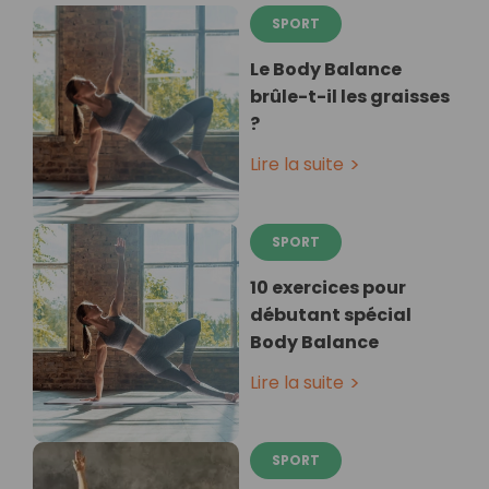
SPORT
Le Body Balance
brûle-t-il les graisses
?
Lire la suite
SPORT
10 exercices pour
débutant spécial
Body Balance
Lire la suite
SPORT