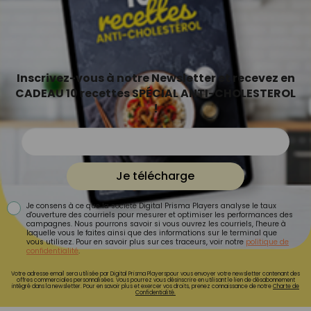
Inscrivez-vous à notre Newsletter et recevez en
CADEAU 10 recettes SPÉCIAL ANTI-CHOLESTEROL
!
Je télécharge
Je consens à ce que la société Digital Prisma Players analyse le taux
d'ouverture des courriels pour mesurer et optimiser les performances des
campagnes. Nous pourrons savoir si vous ouvrez les courriels, l'heure à
laquelle vous le faites ainsi que des informations sur le terminal que
vous utilisez. Pour en savoir plus sur ces traceurs, voir notre
politique de
confidentialité
.
Votre adresse email sera utilisée par Digital Prisma Playerspour vous envoyer votre newsletter contenant des
offres commerciales personnalisées. Vous pourrez vous désinscrire en utilisant le lien de désabonnement
intégré dans la newsletter. Pour en savoir plus et exercer vos droits, prenez connaissance de notre
Charte de
Confidentialité.