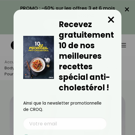
×
PROMO : -60% sur les offres 3 et 6 mois
×
avec le code CROQ60
Recevez
VOIR LA PROMO
gratuitement
10 de nos
meilleures
Accueil
Actus
Minceur
recettes
Body Recomp : Découvrez Cette Méthode Révolutionnaire
Pour Perdre Du Gras Efficacement
spécial anti-
cholestérol !
Ainsi que la newsletter promotionnelle
de CROQ.