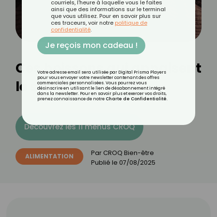
courriels, l'heure à laquelle vous le faites
ainsi que des informations sur le terminal
que vous utilisez. Pour en savoir plus sur
ces traceurs, voir notre
politique de
confidentialité
.
Je reçois mon cadeau !
Ces boissons qui appaisent
Votre adresse email sera utilisée par Digital Prisma Players
pour vous envoyer votre newsletter contenant des offres
le stress
commerciales personnalisées. Vous pourrez vous
désinscrire en utilisant le lien de désabonnement intégré
dans la newsletter. Pour en savoir plus et exercer vos droits,
prenez connaissance de notre
Charte de Confidentialité
.
Découvrez les 11 menus CROQ
Par
CROQ Bien-être
ALIMENTATION
Publié le
07/08/2025