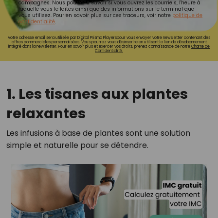
campagnes. Nous pourrons savoir si vous ouvrez les courriels, l'heure à
laquelle vous le faites ainsi que des informations sur le terminal que
vous utilisez. Pour en savoir plus sur ces traceurs, voir notre
politique de
confidentialité
.
Votre adresse email sera utilisée par Digital Prisma Playerspour vous envoyer votre newsletter contenant des
offres commerciales personnalisées. Vous pourrez vous désinscrire en utilisant le lien de désabonnement
intégré dans la newsletter. Pour en savoir plus et exercer vos droits, prenez connaissance de notre
Charte de
Confidentialité.
1. Les tisanes aux plantes
relaxantes
Les infusions à base de plantes sont une solution
simple et naturelle pour se détendre.