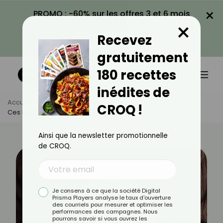
×
PROMO : -60% sur les offres 3 et 6 mois
×
avec le code CROQ60
Recevez
VOIR LA PROMO
gratuitement
180 recettes
inédites de
Accueil
Actus
Alimentation
CROQ !
Ces Boissons Qui Appaisent Le Stress
Ainsi que la newsletter promotionnelle
de CROQ.
Je consens à ce que la société Digital
Prisma Players analyse le taux d'ouverture
des courriels pour mesurer et optimiser les
performances des campagnes. Nous
pourrons savoir si vous ouvrez les