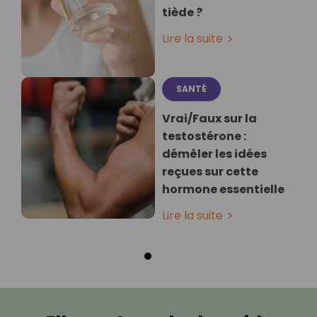
tiède ?
Lire la suite
SANTÉ
Vrai/Faux sur la
testostérone :
démêler les idées
reçues sur cette
hormone essentielle
Lire la suite