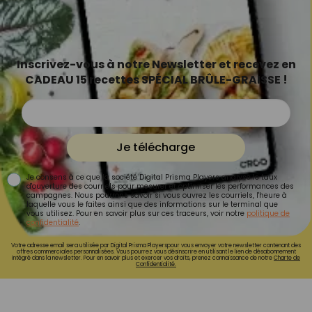
Inscrivez-vous à notre Newsletter et recevez en
CADEAU 15 recettes SPÉCIAL BRÛLE-GRAISSE !
Je télécharge
Je consens à ce que la société Digital Prisma Players analyse le taux
d'ouverture des courriels pour mesurer et optimiser les performances des
campagnes. Nous pourrons savoir si vous ouvrez les courriels, l'heure à
laquelle vous le faites ainsi que des informations sur le terminal que
vous utilisez. Pour en savoir plus sur ces traceurs, voir notre
politique de
confidentialité
.
Votre adresse email sera utilisée par Digital Prisma Playerspour vous envoyer votre newsletter contenant des
offres commerciales personnalisées. Vous pourrez vous désinscrire en utilisant le lien de désabonnement
intégré dans la newsletter. Pour en savoir plus et exercer vos droits, prenez connaissance de notre
Charte de
Confidentialité.