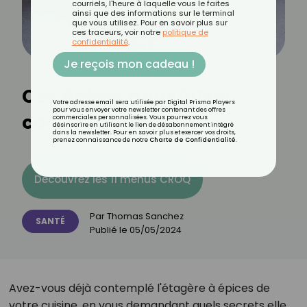
courriels, l'heure à laquelle vous le faites
ainsi que des informations sur le terminal
que vous utilisez. Pour en savoir plus sur
ces traceurs, voir notre
politique de
confidentialité
.
Je reçois mon cadeau !
Ces épices pour lutter
Votre adresse email sera utilisée par Digital Prisma Players
pour vous envoyer votre newsletter contenant des offres
contre le cancer
commerciales personnalisées. Vous pourrez vous
désinscrire en utilisant le lien de désabonnement intégré
dans la newsletter. Pour en savoir plus et exercer vos droits,
prenez connaissance de notre
Charte de Confidentialité
.
Découvrez les 11 menus CROQ
Par
Thomas Sanchez
SANTÉ
Publié le
05/05/2024
Avez-vous déjà contemplé l'étagère à épices de
votre cuisine, en vous demandant quels secrets elle