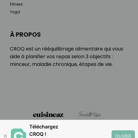
Fitness
Yoga
À PROPOS
CROQ est un rééquilibrage alimentaire qui vous
aide à planifier vos repas selon 3 objectifs :
minceur, maladie chronique, étapes de vie.
Téléchargez
CROQ !
✕
OUVRIR