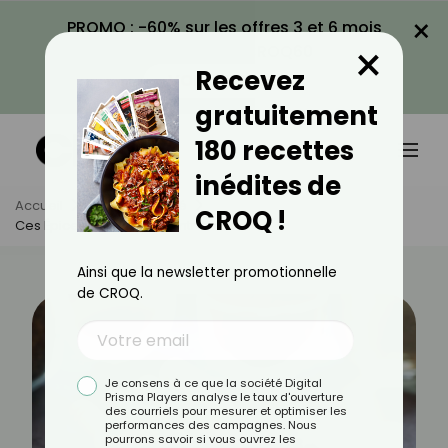
×
PROMO : -60% sur les offres 3 et 6 mois
×
avec le code CROQ60
Recevez
VOIR LA PROMO
gratuitement
180 recettes
inédites de
Accueil
Actus
Santé
CROQ !
Ces Épices Pour Lutter Contre Le Cancer
Ainsi que la newsletter promotionnelle
de CROQ.
Je consens à ce que la société Digital
Prisma Players analyse le taux d'ouverture
des courriels pour mesurer et optimiser les
performances des campagnes. Nous
pourrons savoir si vous ouvrez les