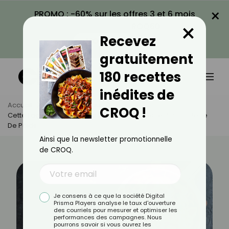
×
PROMO : -60% sur les offres 3 et 6 mois
×
avec le code CROQ60
Recevez
VOIR LA PROMO
gratuitement
180 recettes
inédites de
Accueil
Actus
Minceur
CROQ !
Cette Façon De Faire Cuire Les Pâtes Est Idéale Pour La Perte
De Poids
Ainsi que la newsletter promotionnelle
de CROQ.
Je consens à ce que la société Digital
Prisma Players analyse le taux d'ouverture
des courriels pour mesurer et optimiser les
performances des campagnes. Nous
pourrons savoir si vous ouvrez les