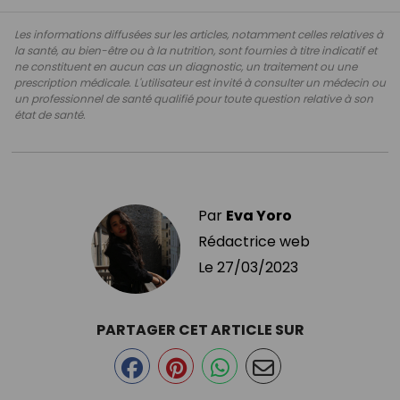
Les informations diffusées sur les articles, notamment celles relatives à
la santé, au bien-être ou à la nutrition, sont fournies à titre indicatif et
ne constituent en aucun cas un diagnostic, un traitement ou une
prescription médicale. L'utilisateur est invité à consulter un médecin ou
un professionnel de santé qualifié pour toute question relative à son
état de santé.
Par
Eva Yoro
Rédactrice web
Le
27/03/2023
PARTAGER CET ARTICLE SUR