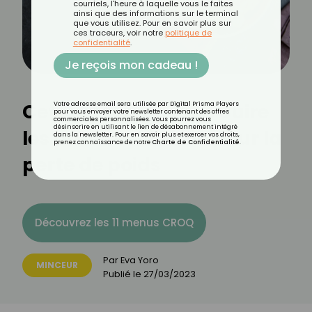
courriels, l'heure à laquelle vous le faites
ainsi que des informations sur le terminal
que vous utilisez. Pour en savoir plus sur
ces traceurs, voir notre
politique de
confidentialité
.
Je reçois mon cadeau !
Cette façon de faire cuire
Votre adresse email sera utilisée par Digital Prisma Players
pour vous envoyer votre newsletter contenant des offres
commerciales personnalisées. Vous pourrez vous
désinscrire en utilisant le lien de désabonnement intégré
les pâtes est idéale pour la
dans la newsletter. Pour en savoir plus et exercer vos droits,
prenez connaissance de notre
Charte de Confidentialité
.
perte de poids
Découvrez les 11 menus CROQ
Par
Eva Yoro
MINCEUR
Publié le
27/03/2023