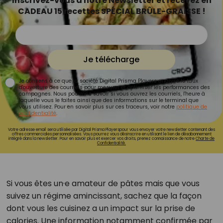
Inscrivez-vous à notre Newsletter et recevez en
CADEAU 15 recettes SPÉCIAL BRÛLE-GRAISSE !
Je télécharge
Je consens à ce que la société Digital Prisma Players analyse le taux
d'ouverture des courriels pour mesurer et optimiser les performances des
campagnes. Nous pourrons savoir si vous ouvrez les courriels, l'heure à
laquelle vous le faites ainsi que des informations sur le terminal que
vous utilisez. Pour en savoir plus sur ces traceurs, voir notre
politique de
confidentialité
.
Votre adresse email sera utilisée par Digital Prisma Playerspour vous envoyer votre newsletter contenant des
offres commerciales personnalisées. Vous pourrez vous désinscrire en utilisant le lien de désabonnement
intégré dans la newsletter. Pour en savoir plus et exercer vos droits, prenez connaissance de notre
Charte de
Confidentialité.
Si vous êtes un·e amateur de pâtes mais que vous
suivez un régime amincissant, sachez que la façon
dont vous les cuisinez a un impact sur la prise de
calories. Une information notamment confirmée par