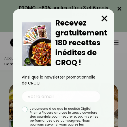
×
PROMO : -60% sur les offres 3 et 6 mois
×
avec le code CROQ60
Recevez
VOIR LA PROMO
gratuitement
180 recettes
inédites de
Accueil
Actus
Minceur
CROQ !
Combien De Kilos Espérer Perdre Avec Le Carb Cycling ?
Ainsi que la newsletter promotionnelle
de CROQ.
Je consens à ce que la société Digital
Prisma Players analyse le taux d'ouverture
des courriels pour mesurer et optimiser les
performances des campagnes. Nous
pourrons savoir si vous ouvrez les