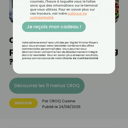
courriels, l'heure à laquelle vous le faites
ainsi que des informations sur le terminal
que vous utilisez. Pour en savoir plus sur
ces traceurs, voir notre
politique de
confidentialité
.
Je reçois mon cadeau !
Combien de kilos espérer
Votre adresse email sera utilisée par Digital Prisma Players
pour vous envoyer votre newsletter contenant des offres
perdre avec le carb cycling
commerciales personnalisées. Vous pourrez vous
désinscrire en utilisant le lien de désabonnement intégré
dans la newsletter. Pour en savoir plus et exercer vos droits,
?
prenez connaissance de notre
Charte de Confidentialité
.
Découvrez les 11 menus CROQ
Par
CROQ Cuisine
MINCEUR
Publié le
24/08/2025