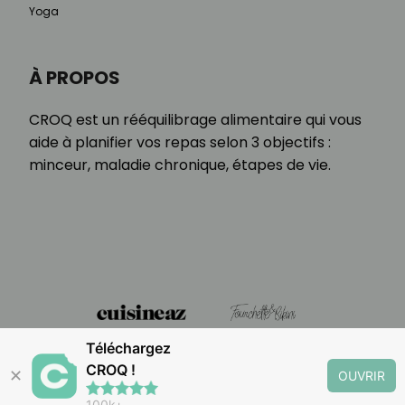
Yoga
À PROPOS
CROQ est un rééquilibrage alimentaire qui vous
aide à planifier vos repas selon 3 objectifs :
minceur, maladie chronique, étapes de vie.
Téléchargez
CROQ !
✕
OUVRIR
100k+