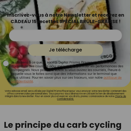
Inscrivez-vous à notre Newsletter et recevez en
CADEAU 15 recettes SPÉCIAL BRÛLE-GRAISSE !
Je télécharge
Je consens à ce que la société Digital Prisma Players analyse le taux
d'ouverture des courriels pour mesurer et optimiser les performances des
campagnes. Nous pourrons savoir si vous ouvrez les courriels, l'heure à
laquelle vous le faites ainsi que des informations sur le terminal que
vous utilisez. Pour en savoir plus sur ces traceurs, voir notre
politique de
confidentialité
.
Votre adresse email sera utilisée par Digital Prisma Playerspour vous envoyer votre newsletter contenant des
offres commerciales personnalisées. Vous pourrez vous désinscrire en utilisant le lien de désabonnement
intégré dans la newsletter. Pour en savoir plus et exercer vos droits, prenez connaissance de notre
Charte de
Confidentialité.
Le principe du carb cycling