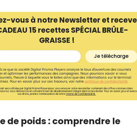
ez-vous à notre Newsletter et receve
CADEAU 15 recettes SPÉCIAL BRÛLE-
GRAISSE !
Je télécharge
à ce que la société Digital Prisma Players analyse le taux d'ouverture des courriels
r et optimiser les performances des campagnes. Nous pourrons savoir si vous
ourriels, l'heure à laquelle vous le faites ainsi que des informations sur le terminal
lisez. Pour en savoir plus sur ces traceurs, voir notre
politique de confidentialité
.
ail sera utilisée par Digital Prisma Playerspour vous envoyer votre newsletter contenant des offres commerciales
pourrez vous désinscrire en utilisant le lien de désabonnement intégré dans la newsletter. Pour en savoir plus et exerc
vos droits, prenez connaissance de notre
Charte de Confidentialité.
Recevez gratuitemen
recettes inédites de
rte de poids : comprendre le
!
Ainsi que la newsletter promotio