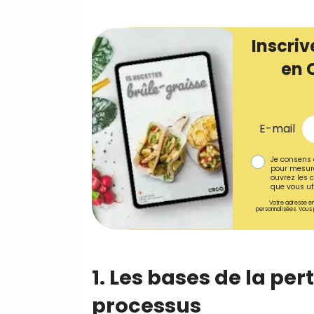
Inscriv
en 
E-mail
Je consens 
pour mesure
ouvrez les c
que vous uti
Votre adresse em
personnalisées. Vous 
1. Les bases de la pe
processus