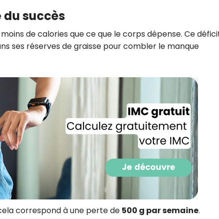
CROQ.
lé du succès
 moins de calories que ce que le corps dépense. Ce défici
dans ses réserves de graisse pour combler le manque
Je consens à ce que la société Digi
Prisma Players analyse le taux d'ou
des courriels pour mesurer et optim
performances des campagnes. No
pourrons savoir si vous ouvrez les co
l'heure à laquelle vous le faites ains
des informations sur le terminal qu
utilisez. Pour en savoir plus sur ces 
voir notre
politique de confidentialit
Je reçois mon cadeau !
Votre adresse email sera utilisée par Digital Prisma Playe
envoyer votre newsletter contenant des offres commercial
personnalisées. Vous pourrez vous désinscrire en utilisan
désabonnement intégré dans la newsletter. Pour en savoi
exercer vos droits, prenez connaissance de notre
Charte 
Confidentialité
.
, cela correspond à une perte de
500 g par semaine
.