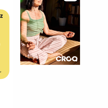
z
×
er
t 180
 CROQ
nnelle de