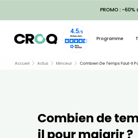
PROMO : -60% s
Programme
T
Accueil
Actus
Minceur
Combien De Temps Faut-Il Po
Combien de tem
il pour maigrir ?