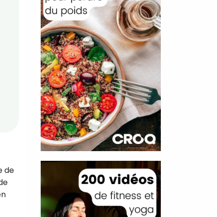
e de
 de
en