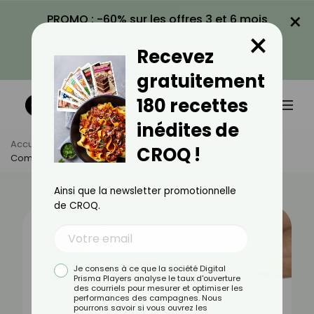
×
PROMO : -60% sur les offres 3 et 6 mois
×
avec le code CROQ60
Recevez
VOIR LA PROMO
gratuitement
180 recettes
inédites de
Accueil
Actus
Santé
CROQ !
Comment Améliorer Sa Santé Hépatique ?
Ainsi que la newsletter promotionnelle
de CROQ.
Je consens à ce que la société Digital
Prisma Players analyse le taux d'ouverture
des courriels pour mesurer et optimiser les
performances des campagnes. Nous
pourrons savoir si vous ouvrez les