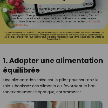
Je consens à ce que la société Digital Prisma Players analyse le taux
d'ouverture des courriels pour mesurer et optimiser les performances des
campagnes. Nous pourrons savoir si vous ouvrez les courriels, l'heure à
laquelle vous le faites ainsi que des informations sur le terminal que
vous utilisez. Pour en savoir plus sur ces traceurs, voir notre
politique de
confidentialité
.
Votre adresse email sera utilisée par Digital Prisma Playerspour vous envoyer votre newsletter contenant des
offres commerciales personnalisées. Vous pourrez vous désinscrire en utilisant le lien de désabonnement
intégré dans la newsletter. Pour en savoir plus et exercer vos droits, prenez connaissance de notre
Charte de
Confidentialité.
1. Adopter une alimentation
équilibrée
Une alimentation saine est le pilier pour soutenir le
foie. Choisissez des aliments qui favorisent le bon
fonctionnement hépatique, notamment :