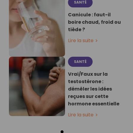
SANTÉ
Canicule : faut-il
boire chaud, froid ou
tiède ?
Lire la suite
SANTÉ
Vrai/Faux sur la
testostérone :
démêler les idées
reçues sur cette
hormone essentielle
Lire la suite