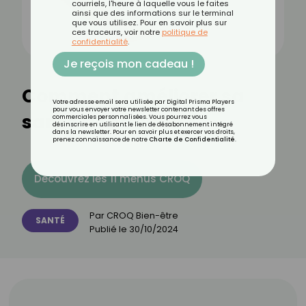
courriels, l'heure à laquelle vous le faites
ainsi que des informations sur le terminal
que vous utilisez. Pour en savoir plus sur
ces traceurs, voir notre
politique de
confidentialité
.
Je reçois mon cadeau !
Comment améliorer sa
Votre adresse email sera utilisée par Digital Prisma Players
pour vous envoyer votre newsletter contenant des offres
santé hépatique ?
commerciales personnalisées. Vous pourrez vous
désinscrire en utilisant le lien de désabonnement intégré
dans la newsletter. Pour en savoir plus et exercer vos droits,
prenez connaissance de notre
Charte de Confidentialité
.
Découvrez les 11 menus CROQ
Par
CROQ Bien-être
SANTÉ
Publié le
30/10/2024