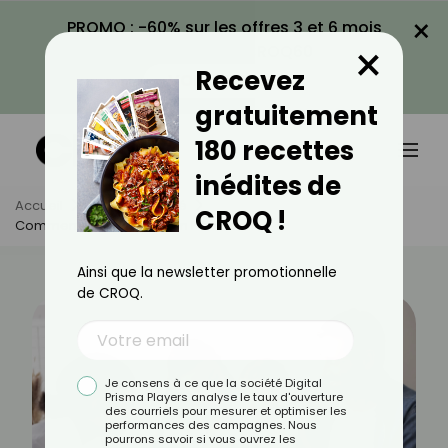
×
PROMO : -60% sur les offres 3 et 6 mois
×
avec le code CROQ60
Recevez
VOIR LA PROMO
gratuitement
180 recettes
inédites de
Accueil
Actus
Santé
CROQ !
Comment Bien Choisir Son Pédiatre ?
Ainsi que la newsletter promotionnelle
de CROQ.
Je consens à ce que la société Digital
Prisma Players analyse le taux d'ouverture
des courriels pour mesurer et optimiser les
performances des campagnes. Nous
pourrons savoir si vous ouvrez les