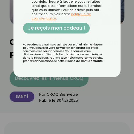
courriels, l'heure à laquelle vous le faites
ainsi que des informations sur le terminal
que vous utilisez. Pour en savoir plus sur
ces traceurs, voir notre
politique de
confidentialité
.
Je reçois mon cadeau !
Comment bien choisir son
Votre adresse email sera utilisée par Digital Prisma Players
pour vous envoyer votre newsletter contenant des offres
pédiatre ?
commerciales personnalisées. Vous pourrez vous
désinscrire en utilisant le lien de désabonnement intégré
dans la newsletter. Pour en savoir plus et exercer vos droits,
prenez connaissance de notre
Charte de Confidentialité
.
Découvrez les 11 menus CROQ
Par
CROQ Bien-être
SANTÉ
Publié le
30/12/2025