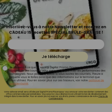
Inscrivez-vous à notre Newsletter et recevez en
CADEAU 15 recettes SPÉCIAL BRÛLE-GRAISSE !
Je télécharge
Je consens à ce que la société Digital Prisma Players analyse le taux
d'ouverture des courriels pour mesurer et optimiser les performances des
campagnes. Nous pourrons savoir si vous ouvrez les courriels, l'heure à
laquelle vous le faites ainsi que des informations sur le terminal que
vous utilisez. Pour en savoir plus sur ces traceurs, voir notre
politique de
confidentialité
.
Votre adresse email sera utilisée par Digital Prisma Playerspour vous envoyer votre newsletter contenant des
offres commerciales personnalisées. Vous pourrez vous désinscrire en utilisant le lien de désabonnement
intégré dans la newsletter. Pour en savoir plus et exercer vos droits, prenez connaissance de notre
Charte de
Confidentialité.