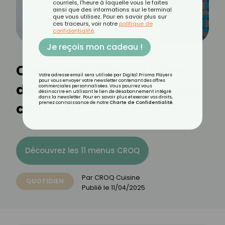
courriels, l'heure à laquelle vous le faites
ainsi que des informations sur le terminal
que vous utilisez. Pour en savoir plus sur
ces traceurs, voir notre
politique de
confidentialité
.
Je reçois mon cadeau !
Comment bien nettoyer
Votre adresse email sera utilisée par Digital Prisma Players
pour vous envoyer votre newsletter contenant des offres
des verres blanchis par le
commerciales personnalisées. Vous pourrez vous
désinscrire en utilisant le lien de désabonnement intégré
dans la newsletter. Pour en savoir plus et exercer vos droits,
calcaire ?
prenez connaissance de notre
Charte de Confidentialité
.
Découvrez les 11 menus CROQ
Par
CROQ Cuisine
QUOTIDIEN
Publié le
11/04/2025