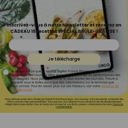
Inscrivez-vous à notre Newsletter et recevez en
CADEAU 15 recettes SPÉCIAL BRÛLE-GRAISSE !
Je télécharge
Je consens à ce que la société Digital Prisma Players analyse le taux
d'ouverture des courriels pour mesurer et optimiser les performances des
campagnes. Nous pourrons savoir si vous ouvrez les courriels, l'heure à
laquelle vous le faites ainsi que des informations sur le terminal que
vous utilisez. Pour en savoir plus sur ces traceurs, voir notre
politique de
confidentialité
.
Votre adresse email sera utilisée par Digital Prisma Playerspour vous envoyer votre newsletter contenant des
offres commerciales personnalisées. Vous pourrez vous désinscrire en utilisant le lien de désabonnement
intégré dans la newsletter. Pour en savoir plus et exercer vos droits, prenez connaissance de notre
Charte de
Confidentialité.