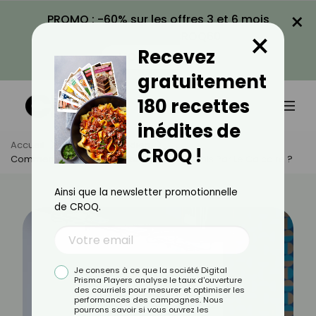
×
PROMO : -60% sur les offres 3 et 6 mois
×
avec le code CROQ60
Recevez
VOIR LA PROMO
gratuitement
180 recettes
inédites de
Accueil
Actus
Quotidien
CROQ !
Comment Bien Nettoyer Des Verres Blanchis Par Le Calcaire ?
Ainsi que la newsletter promotionnelle
de CROQ.
Je consens à ce que la société Digital
Prisma Players analyse le taux d'ouverture
des courriels pour mesurer et optimiser les
performances des campagnes. Nous
pourrons savoir si vous ouvrez les