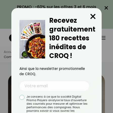
×
PROMO : -60% sur les offres 3 et 6 mois
×
avec le code CROQ60
Recevez
VOIR LA PROMO
gratuitement
180 recettes
inédites de
Accueil
Actus
Astuces Culinaires
CROQ !
Comment Bien Réchauffer Ses Plats ?
Ainsi que la newsletter promotionnelle
de CROQ.
Je consens à ce que la société Digital
Prisma Players analyse le taux d'ouverture
des courriels pour mesurer et optimiser les
performances des campagnes. Nous
pourrons savoir si vous ouvrez les