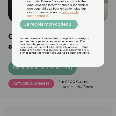
courriels, l'heure à laquelle vous le faites
ainsi que des informations sur le terminal
que vous utilisez. Pour en savoir plus sur
ces traceurs, voir notre
politique de
confidentialité
.
Je reçois mon cadeau !
Comment bien réchauffer
Votre adresse email sera utilisée par Digital Prisma Players
pour vous envoyer votre newsletter contenant des offres
ses plats ?
commerciales personnalisées. Vous pourrez vous
désinscrire en utilisant le lien de désabonnement intégré
dans la newsletter. Pour en savoir plus et exercer vos droits,
prenez connaissance de notre
Charte de Confidentialité
.
Découvrez les 11 menus CROQ
Par
CROQ Cuisine
ASTUCES CULINAIRES
Publié le
08/03/2025