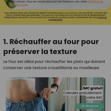
vous utilisez. Pour en savoir plus sur ces traceurs, voir notre
politique de
confidentialité
.
Votre adresse email sera utilisée par Digital Prisma Playerspour vous envoyer votre newsletter contenant des
offres commerciales personnalisées. Vous pourrez vous désinscrire en utilisant le lien de désabonnement
intégré dans la newsletter. Pour en savoir plus et exercer vos droits, prenez connaissance de notre
Charte de
Confidentialité.
1. Réchauffer au four pour
préserver la texture
Le four est idéal pour réchauffer les plats qui doivent
conserver une texture croustillante ou moelleuse.