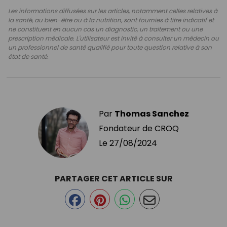
Les informations diffusées sur les articles, notamment celles relatives à
la santé, au bien-être ou à la nutrition, sont fournies à titre indicatif et
ne constituent en aucun cas un diagnostic, un traitement ou une
prescription médicale. L'utilisateur est invité à consulter un médecin ou
un professionnel de santé qualifié pour toute question relative à son
état de santé.
Par
Thomas Sanchez
Fondateur de CROQ
Le
27/08/2024
PARTAGER CET ARTICLE SUR