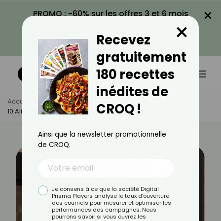
×
PROMO : -60% sur les offres 3 et 6 mois
×
avec le code CROQ60
Recevez
VOIR LA PROMO
gratuitement
180 recettes
inédites de
Accueil
Actus
Alimentation
CROQ !
10 Aliments Pratiques Pour Une Cuisson Au Micro-Ondes
Ainsi que la newsletter promotionnelle
de CROQ.
Je consens à ce que la société Digital
Prisma Players analyse le taux d'ouverture
des courriels pour mesurer et optimiser les
performances des campagnes. Nous
pourrons savoir si vous ouvrez les