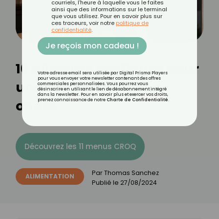
courriels, l'heure à laquelle vous le faites
ainsi que des informations sur le terminal
que vous utilisez. Pour en savoir plus sur
ces traceurs, voir notre
politique de
confidentialité
.
Je reçois mon cadeau !
10 aliments pratiques pour
Votre adresse email sera utilisée par Digital Prisma Players
pour vous envoyer votre newsletter contenant des offres
une cuisson au micro-
commerciales personnalisées. Vous pourrez vous
désinscrire en utilisant le lien de désabonnement intégré
dans la newsletter. Pour en savoir plus et exercer vos droits,
ondes
prenez connaissance de notre
Charte de Confidentialité
.
Découvrez les 11 menus CROQ
Par
Thomas Sanchez
ALIMENTATION
Publié le
27/08/2024