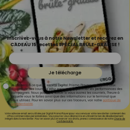
Inscrivez-vous à notre Newsletter et recevez en
CADEAU 15 recettes SPÉCIAL BRÛLE-GRAISSE !
Je télécharge
Je consens à ce que la société Digital Prisma Players analyse le taux
d'ouverture des courriels pour mesurer et optimiser les performances des
campagnes. Nous pourrons savoir si vous ouvrez les courriels, l'heure à
laquelle vous le faites ainsi que des informations sur le terminal que
vous utilisez. Pour en savoir plus sur ces traceurs, voir notre
politique de
confidentialité
.
Votre adresse email sera utilisée par Digital Prisma Playerspour vous envoyer votre newsletter contenant des
offres commerciales personnalisées. Vous pourrez vous désinscrire en utilisant le lien de désabonnement
intégré dans la newsletter. Pour en savoir plus et exercer vos droits, prenez connaissance de notre
Charte de
Confidentialité.