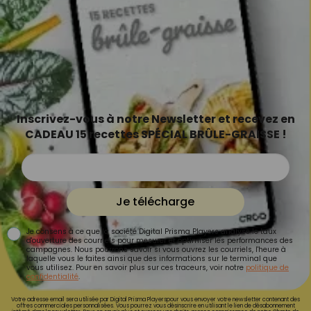
Inscrivez-vous à notre Newsletter et recevez en
CADEAU 15 recettes SPÉCIAL BRÛLE-GRAISSE !
Je télécharge
Je consens à ce que la société Digital Prisma Players analyse le taux
d'ouverture des courriels pour mesurer et optimiser les performances des
campagnes. Nous pourrons savoir si vous ouvrez les courriels, l'heure à
laquelle vous le faites ainsi que des informations sur le terminal que
vous utilisez. Pour en savoir plus sur ces traceurs, voir notre
politique de
confidentialité
.
Votre adresse email sera utilisée par Digital Prisma Playerspour vous envoyer votre newsletter contenant des
offres commerciales personnalisées. Vous pourrez vous désinscrire en utilisant le lien de désabonnement