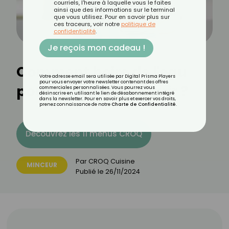
courriels, l'heure à laquelle vous le faites
ainsi que des informations sur le terminal
que vous utilisez. Pour en savoir plus sur
ces traceurs, voir notre
politique de
confidentialité
.
Je reçois mon cadeau !
Comment boire de l'eau
Votre adresse email sera utilisée par Digital Prisma Players
pour vous envoyer votre newsletter contenant des offres
pour vraiment maigrir ?
commerciales personnalisées. Vous pourrez vous
désinscrire en utilisant le lien de désabonnement intégré
dans la newsletter. Pour en savoir plus et exercer vos droits,
prenez connaissance de notre
Charte de Confidentialité
.
Découvrez les 11 menus CROQ
Par
CROQ Cuisine
MINCEUR
Publié le
26/11/2024