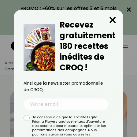
×
PROMO : -60% sur les offres 3 et 6 mois
×
avec le code CROQ60
Recevez
VOIR LA PROMO
gratuitement
180 recettes
inédites de
Accueil
Actus
Minceur
CROQ !
Comment Boire De L'eau Pour Vraiment Maigrir ?
Ainsi que la newsletter promotionnelle
de CROQ.
Je consens à ce que la société Digital
Prisma Players analyse le taux d'ouverture
des courriels pour mesurer et optimiser les
performances des campagnes. Nous
pourrons savoir si vous ouvrez les