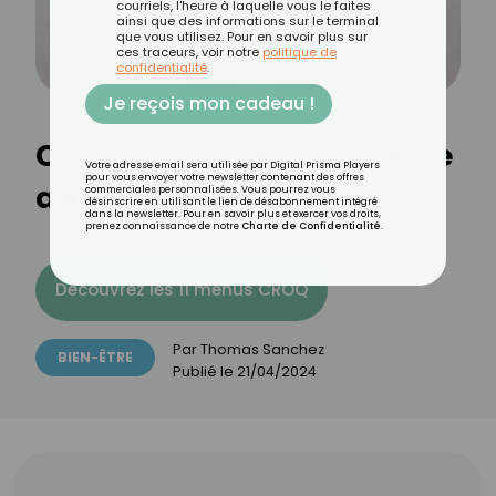
courriels, l'heure à laquelle vous le faites
ainsi que des informations sur le terminal
que vous utilisez. Pour en savoir plus sur
ces traceurs, voir notre
politique de
confidentialité
.
Je reçois mon cadeau !
Comment brûler la graisse
Votre adresse email sera utilisée par Digital Prisma Players
pour vous envoyer votre newsletter contenant des offres
au niveau des cuisses ?
commerciales personnalisées. Vous pourrez vous
désinscrire en utilisant le lien de désabonnement intégré
dans la newsletter. Pour en savoir plus et exercer vos droits,
prenez connaissance de notre
Charte de Confidentialité
.
Découvrez les 11 menus CROQ
Par
Thomas Sanchez
BIEN-ÊTRE
Publié le
21/04/2024