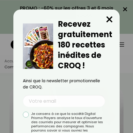
×
PROMO : -60% sur les offres 3 et 6 mois
×
avec le code CROQ60
Recevez
VOIR LA PROMO
gratuitement
180 recettes
inédites de
Accueil
Actus
Bien-Être
CROQ !
Comment Brûler La Graisse Au Niveau Des Cuisses ?
Ainsi que la newsletter promotionnelle
de CROQ.
Je consens à ce que la société Digital
Prisma Players analyse le taux d'ouverture
des courriels pour mesurer et optimiser les
performances des campagnes. Nous
pourrons savoir si vous ouvrez les