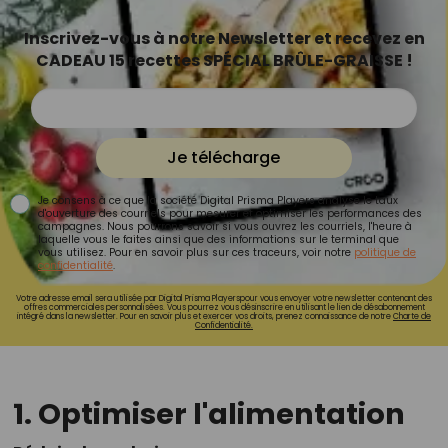
Inscrivez-vous à notre Newsletter et recevez en
CADEAU 15 recettes SPÉCIAL BRÛLE-GRAISSE !
Je télécharge
Je consens à ce que la société Digital Prisma Players analyse le taux
d'ouverture des courriels pour mesurer et optimiser les performances des
campagnes. Nous pourrons savoir si vous ouvrez les courriels, l'heure à
laquelle vous le faites ainsi que des informations sur le terminal que
vous utilisez. Pour en savoir plus sur ces traceurs, voir notre
politique de
confidentialité
.
Votre adresse email sera utilisée par Digital Prisma Playerspour vous envoyer votre newsletter contenant des
offres commerciales personnalisées. Vous pourrez vous désinscrire en utilisant le lien de désabonnement
intégré dans la newsletter. Pour en savoir plus et exercer vos droits, prenez connaissance de notre
Charte de
Confidentialité.
1. Optimiser l'alimentation