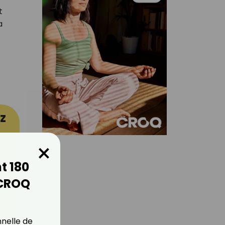
t
a
z
×
t 180
 CROQ
nnelle de