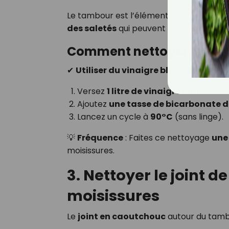
Le tambour est l’élément central du lav
des saletés
qui peuvent nuire à son bo
Comment nettoyer le tam
✔
Utiliser du vinaigre blanc et du bi
Versez
1 litre de vinaigre blanc
dans 
Ajoutez
une tasse de bicarbonate 
Lancez un cycle à
90°C
(sans linge).
💡
Fréquence
: Faites ce nettoyage
une
moisissures.
3. Nettoyer le joint de
moisissures
Le
joint en caoutchouc
autour du tambo