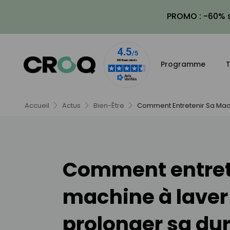
PROMO : -60% s
Programme
T
Accueil
Actus
Bien-Être
Comment Entretenir Sa Mach
Comment entret
machine à laver
prolonger sa du