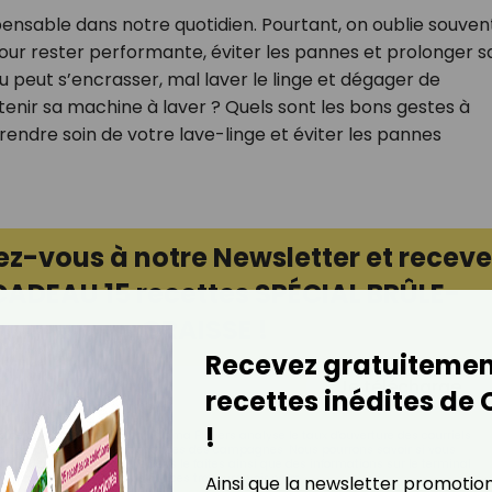
pensable dans notre quotidien. Pourtant, on oublie souven
 pour rester performante, éviter les pannes et prolonger s
u peut s’encrasser, mal laver le linge et dégager de
nir sa machine à laver ? Quels sont les bons gestes à
endre soin de votre lave-linge et éviter les pannes
ez-vous à notre Newsletter et receve
CADEAU 15 recettes SPÉCIAL BRÛLE-
GRAISSE !
Recevez gratuitemen
Je télécharge
recettes inédites de
!
à ce que la société Digital Prisma Players analyse le taux d'ouverture des courriels
r et optimiser les performances des campagnes. Nous pourrons savoir si vous
ourriels, l'heure à laquelle vous le faites ainsi que des informations sur le terminal
lisez. Pour en savoir plus sur ces traceurs, voir notre
politique de confidentialité
.
Ainsi que la newsletter promotio