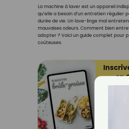
La machine à laver est un appareil indis
qu’elle a besoin d’un entretien régulier
durée de vie. Un lave-linge mal entreten
mauvaises odeurs. Comment bien entrete
adopter ? Voici un guide complet pour pr
coûteuses.
Inscriv
en 
E-mail
Je consens 
pour mesure
ouvrez les c
que vous uti