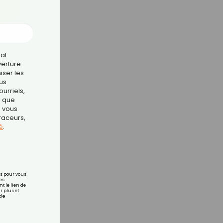
er
tal
verture
iser les
us
urriels,
ts et
i que
e vous
traceurs,
é
.
rs pour vous
es
t le lien de
r plus et
de