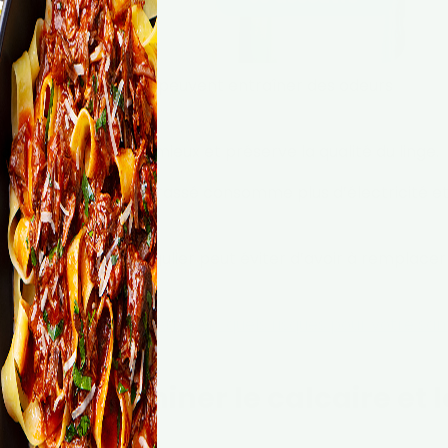
dité et les bactéries peuvent entraîner des odeurs
achine propre lave mieux et préserve la qualité du linge.
e
: Un lave-linge encrassé consomme plus d’électricité e
eil
: Un entretien régulier peut éviter d’avoir à remplacer
e trop souvent de nettoyer : quels risques pour votre san
r pour éliminer le calcaire et l