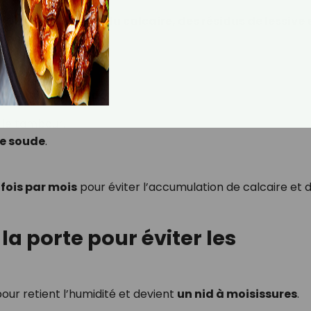
e-linge. Il accumule
du calcaire, des résidus de lessive 
n fonctionnement.
bour ?
carbonate de soude
:
le tambour.
de soude
.
 fois par mois
pour éviter l’accumulation de calcaire et 
 la porte pour éviter les
ur retient l’humidité et devient
un nid à moisissures
.