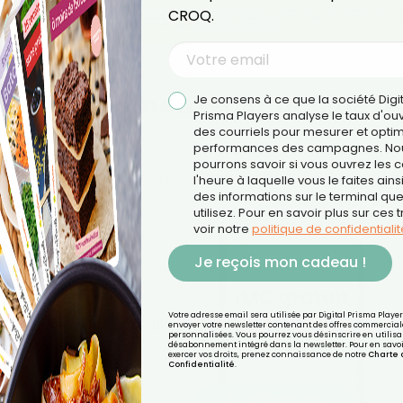
ail sera utilisée par Digital Prisma Playerspour vous envoyer votre newsletter contenant des offres commerciales
CROQ.
pourrez vous désinscrire en utilisant le lien de désabonnement intégré dans la newsletter. Pour en savoir plus et exerc
vos droits, prenez connaissance de notre
Charte de Confidentialité.
ir régulièrement sa machine à
Je consens à ce que la société Digi
Prisma Players analyse le taux d'ou
des courriels pour mesurer et optim
performances des campagnes. No
pourrons savoir si vous ouvrez les co
ésidus de lessive et les saletés peuvent obstruer les condui
l'heure à laquelle vous le faites ains
des informations sur le terminal qu
utilisez. Pour en savoir plus sur ces 
voir notre
politique de confidentialit
Je reçois mon cadeau !
Votre adresse email sera utilisée par Digital Prisma Playe
envoyer votre newsletter contenant des offres commercial
personnalisées. Vous pourrez vous désinscrire en utilisan
désabonnement intégré dans la newsletter. Pour en savoi
exercer vos droits, prenez connaissance de notre
Charte 
Confidentialité
.