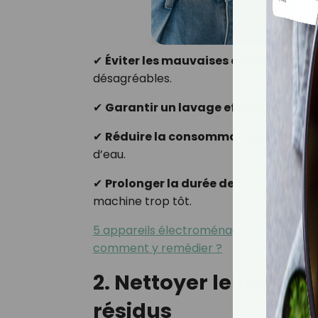
✔
Éviter les mauvaises odeurs
: L’humi
désagréables.
✔
Garantir un lavage efficace
: Une m
✔
Réduire la consommation d’énergi
d’eau.
✔
Prolonger la durée de vie de l’appar
machine trop tôt.
5 appareils électroménagers qu'on oubli
comment y remédier ?
2. Nettoyer le tambou
résidus