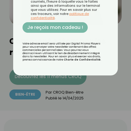
courriels, l'heure à laquelle vous le faites
ainsi que des informations sur le terminal
que vous utilisez. Pour en savoir plus sur
ces traceurs, voir notre
politique de
confidentialité
.
Je reçois mon cadeau !
Comment estomper les
Votre adresse email sera utilisée par Digital Prisma Players
pour vous envoyer votre newsletter contenant des offres
rides sur le front ?
commerciales personnalisées. Vous pourrez vous
désinscrire en utilisant le lien de désabonnement intégré
dans la newsletter. Pour en savoir plus et exercer vos droits,
prenez connaissance de notre
Charte de Confidentialité
.
Découvrez les 11 menus CROQ
Par
CROQ Bien-être
BIEN-ÊTRE
Publié le
14/04/2025