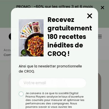
×
PROMO : -60% sur les offres 3 et 6 mois
×
avec le code CROQ60
Recevez
VOIR LA PROMO
gratuitement
180 recettes
inédites de
Accueil
Actus
Bien-Être
CROQ !
Comment Estomper Les Rides Sur Le Front ?
Ainsi que la newsletter promotionnelle
de CROQ.
Je consens à ce que la société Digital
Prisma Players analyse le taux d'ouverture
des courriels pour mesurer et optimiser les
performances des campagnes. Nous
pourrons savoir si vous ouvrez les