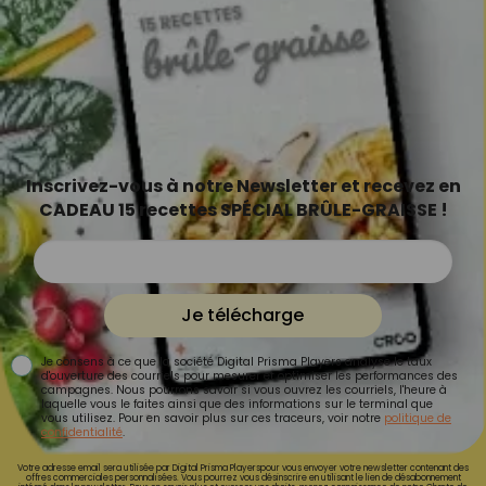
Inscrivez-vous à notre Newsletter et recevez en
CADEAU 15 recettes SPÉCIAL BRÛLE-GRAISSE !
Je télécharge
Je consens à ce que la société Digital Prisma Players analyse le taux
d'ouverture des courriels pour mesurer et optimiser les performances des
campagnes. Nous pourrons savoir si vous ouvrez les courriels, l'heure à
laquelle vous le faites ainsi que des informations sur le terminal que
vous utilisez. Pour en savoir plus sur ces traceurs, voir notre
politique de
confidentialité
.
Votre adresse email sera utilisée par Digital Prisma Playerspour vous envoyer votre newsletter contenant des
offres commerciales personnalisées. Vous pourrez vous désinscrire en utilisant le lien de désabonnement