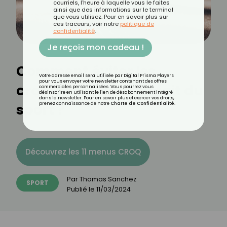
courriels, l'heure à laquelle vous le faites
ainsi que des informations sur le terminal
que vous utilisez. Pour en savoir plus sur
ces traceurs, voir notre
politique de
confidentialité
.
Je reçois mon cadeau !
Comment éviter les
Votre adresse email sera utilisée par Digital Prisma Players
pour vous envoyer votre newsletter contenant des offres
crampes quand on fait du
commerciales personnalisées. Vous pourrez vous
désinscrire en utilisant le lien de désabonnement intégré
dans la newsletter. Pour en savoir plus et exercer vos droits,
sport ?
prenez connaissance de notre
Charte de Confidentialité
.
Découvrez les 11 menus CROQ
Par
Thomas Sanchez
SPORT
Publié le
11/03/2024