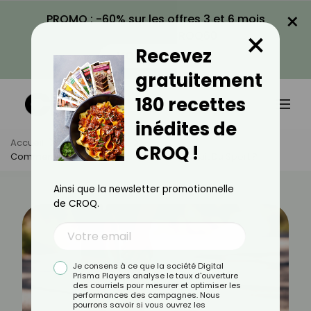
×
PROMO : -60% sur les offres 3 et 6 mois
×
avec le code CROQ60
Recevez
VOIR LA PROMO
gratuitement
180 recettes
inédites de
Accueil
Actus
Sport
CROQ !
Comment Éviter Les Crampes Quand On Fait Du Sport ?
Ainsi que la newsletter promotionnelle
de CROQ.
Je consens à ce que la société Digital
Prisma Players analyse le taux d'ouverture
des courriels pour mesurer et optimiser les
performances des campagnes. Nous
pourrons savoir si vous ouvrez les