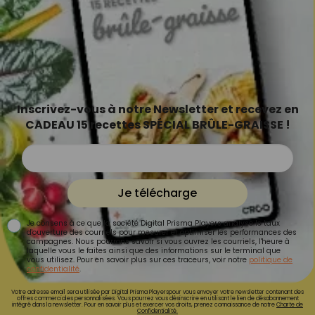
Inscrivez-vous à notre Newsletter et recevez en
CADEAU 15 recettes SPÉCIAL BRÛLE-GRAISSE !
Je télécharge
Je consens à ce que la société Digital Prisma Players analyse le taux
d'ouverture des courriels pour mesurer et optimiser les performances des
campagnes. Nous pourrons savoir si vous ouvrez les courriels, l'heure à
laquelle vous le faites ainsi que des informations sur le terminal que
vous utilisez. Pour en savoir plus sur ces traceurs, voir notre
politique de
confidentialité
.
Votre adresse email sera utilisée par Digital Prisma Playerspour vous envoyer votre newsletter contenant des
offres commerciales personnalisées. Vous pourrez vous désinscrire en utilisant le lien de désabonnement
intégré dans la newsletter. Pour en savoir plus et exercer vos droits, prenez connaissance de notre
Charte de
Confidentialité.