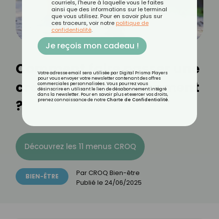
courriels, l'heure à laquelle vous le faites
ainsi que des informations sur le terminal
que vous utilisez. Pour en savoir plus sur
ces traceurs, voir notre
politique de
confidentialité
.
Je reçois mon cadeau !
Comment faire passer une
Votre adresse email sera utilisée par Digital Prisma Players
pour vous envoyer votre newsletter contenant des offres
crampe sans médicament
commerciales personnalisées. Vous pourrez vous
désinscrire en utilisant le lien de désabonnement intégré
dans la newsletter. Pour en savoir plus et exercer vos droits,
?
prenez connaissance de notre
Charte de Confidentialité
.
Découvrez les 11 menus CROQ
Par
CROQ Bien-être
BIEN-ÊTRE
Publié le
24/06/2025