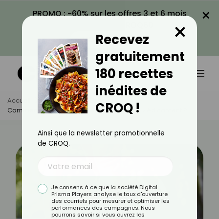
×
PROMO : -60% sur les offres 3 et 6 mois
×
avec le code CROQ60
Recevez
VOIR LA PROMO
gratuitement
180 recettes
inédites de
Accueil
Actus
Bien-Être
CROQ !
Comment Faire Passer Une Crampe Sans Médicament ?
Ainsi que la newsletter promotionnelle
de CROQ.
Je consens à ce que la société Digital
Prisma Players analyse le taux d'ouverture
des courriels pour mesurer et optimiser les
performances des campagnes. Nous
pourrons savoir si vous ouvrez les