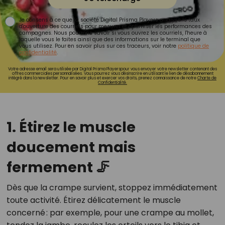
Je consens à ce que la société Digital Prisma Players analyse le taux
d'ouverture des courriels pour mesurer et optimiser les performances des
campagnes. Nous pourrons savoir si vous ouvrez les courriels, l'heure à
laquelle vous le faites ainsi que des informations sur le terminal que
vous utilisez. Pour en savoir plus sur ces traceurs, voir notre
politique de
confidentialité
.
Votre adresse email sera utilisée par Digital Prisma Playerspour vous envoyer votre newsletter contenant des
offres commerciales personnalisées. Vous pourrez vous désinscrire en utilisant le lien de désabonnement
intégré dans la newsletter. Pour en savoir plus et exercer vos droits, prenez connaissance de notre
Charte de
Confidentialité.
1. Étirez le muscle
doucement mais
fermement 🦵
Dès que la crampe survient, stoppez immédiatement
toute activité. Étirez délicatement le muscle
concerné : par exemple, pour une crampe au mollet,