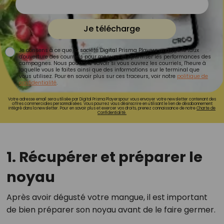
Je télécharge
Je consens à ce que la société Digital Prisma Players analyse le taux
d'ouverture des courriels pour mesurer et optimiser les performances des
campagnes. Nous pourrons savoir si vous ouvrez les courriels, l'heure à
laquelle vous le faites ainsi que des informations sur le terminal que
vous utilisez. Pour en savoir plus sur ces traceurs, voir notre
politique de
confidentialité
.
Votre adresse email sera utilisée par Digital Prisma Playerspour vous envoyer votre newsletter contenant des
offres commerciales personnalisées. Vous pourrez vous désinscrire en utilisant le lien de désabonnement
intégré dans la newsletter. Pour en savoir plus et exercer vos droits, prenez connaissance de notre
Charte de
Confidentialité.
1. Récupérer et préparer le
noyau
Après avoir dégusté votre mangue, il est important
de bien préparer son noyau avant de le faire germer.