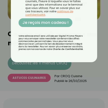
courriels, l'heure à laquelle vous le faites
ainsi que des informations sur le terminal
que vous utilisez. Pour en savoir plus sur
ces traceurs, voir notre
politique de
confidentialité
.
Je reçois mon cadeau !
Comment faire germer un
Votre adresse email sera utilisée par Digital Prisma Players
pour vous envoyer votre newsletter contenant des offres
noyau de mangue ?
commerciales personnalisées. Vous pourrez vous
désinscrire en utilisant le lien de désabonnement intégré
dans la newsletter. Pour en savoir plus et exercer vos droits,
prenez connaissance de notre
Charte de Confidentialité
.
Découvrez les 11 menus CROQ
Par
CROQ Cuisine
ASTUCES CULINAIRES
Publié le
26/03/2025