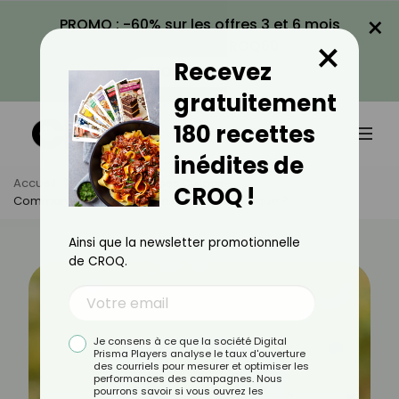
×
PROMO : -60% sur les offres 3 et 6 mois
×
avec le code CROQ60
Recevez
VOIR LA PROMO
gratuitement
180 recettes
inédites de
Accueil
Actus
Astuces Culinaires
CROQ !
Comment Faire Germer Un Noyau De Mangue ?
Ainsi que la newsletter promotionnelle
de CROQ.
Je consens à ce que la société Digital
Prisma Players analyse le taux d'ouverture
des courriels pour mesurer et optimiser les
performances des campagnes. Nous
pourrons savoir si vous ouvrez les