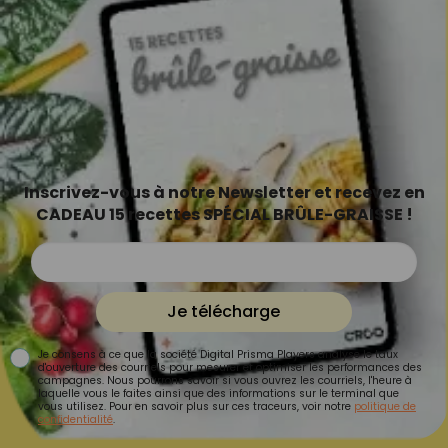
Inscrivez-vous à notre Newsletter et recevez en
CADEAU 15 recettes SPÉCIAL BRÛLE-GRAISSE !
Je télécharge
Je consens à ce que la société Digital Prisma Players analyse le taux
d'ouverture des courriels pour mesurer et optimiser les performances des
campagnes. Nous pourrons savoir si vous ouvrez les courriels, l'heure à
laquelle vous le faites ainsi que des informations sur le terminal que
vous utilisez. Pour en savoir plus sur ces traceurs, voir notre
politique de
confidentialité
.