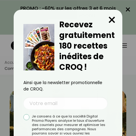
×
PROMO : -60% sur les offres 3 et 6 mois
×
avec le code CROQ60
Recevez
VOIR LA PROMO
gratuitement
180 recettes
inédites de
Accueil
Actus
Bien-Être
CROQ !
Comment Faire Sécher Son Linge 2 Fois Plus Vite ?
Ainsi que la newsletter promotionnelle
de CROQ.
Je consens à ce que la société Digital
Prisma Players analyse le taux d'ouverture
des courriels pour mesurer et optimiser les
performances des campagnes. Nous
pourrons savoir si vous ouvrez les