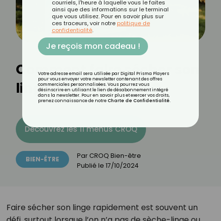
courriels, l'heure à laquelle vous le faites
ainsi que des informations sur le terminal
que vous utilisez. Pour en savoir plus sur
ces traceurs, voir notre
politique de
confidentialité
.
Je reçois mon cadeau !
Comment faire sécher son
Votre adresse email sera utilisée par Digital Prisma Players
pour vous envoyer votre newsletter contenant des offres
linge 2 fois plus vite ?
commerciales personnalisées. Vous pourrez vous
désinscrire en utilisant le lien de désabonnement intégré
dans la newsletter. Pour en savoir plus et exercer vos droits,
prenez connaissance de notre
Charte de Confidentialité
.
Découvrez les 11 menus CROQ
Par
CROQ Bien-être
BIEN-ÊTRE
Publié le
17/10/2024
Faire sécher son linge rapidement est souvent un
défi, surtout lorsque l’on n’a pas de sèche-linge ou