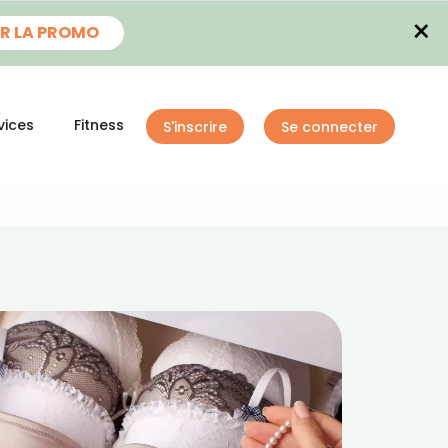
×
R LA PROMO
vices
Fitness
S'inscrire
Se connecter