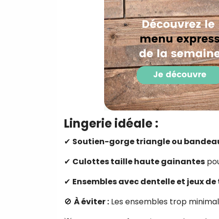
Lingerie idéale :
✔
Soutien-gorge triangle ou bandea
✔
Culottes taille haute gainantes
pou
✔
Ensembles avec dentelle et jeux d
🚫
À éviter :
Les ensembles trop minimalist