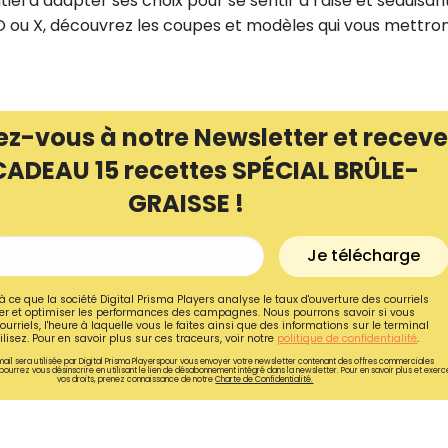
el d’adapter ses choix pour se sentir à l’aise et séduisan
 O ou X, découvrez les coupes et modèles qui vous mettron
ez-vous à notre Newsletter et receve
CADEAU 15 recettes SPÉCIAL BRÛLE-
GRAISSE !
Je télécharge
à ce que la société Digital Prisma Players analyse le taux d'ouverture des courriels
r et optimiser les performances des campagnes. Nous pourrons savoir si vous
Recevez gratuitemen
ourriels, l'heure à laquelle vous le faites ainsi que des informations sur le terminal
lisez. Pour en savoir plus sur ces traceurs, voir notre
politique de confidentialité
.
recettes inédites de
ail sera utilisée par Digital Prisma Playerspour vous envoyer votre newsletter contenant des offres commerciales
pourrez vous désinscrire en utilisant le lien de désabonnement intégré dans la newsletter. Pour en savoir plus et exerc
vos droits, prenez connaissance de notre
Charte de Confidentialité.
!
Ainsi que la newsletter promotio