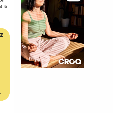
te.
t le
z
×
t 180
 CROQ
er
nnelle de