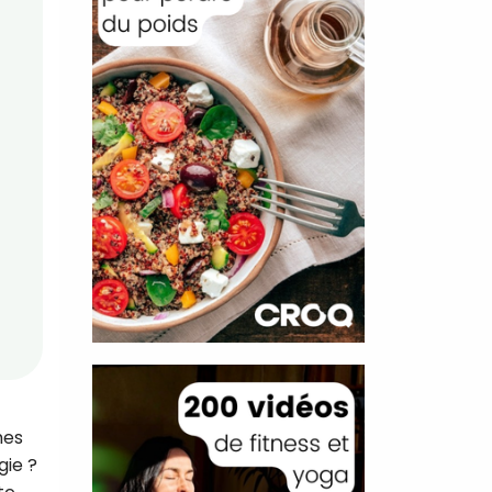
mes
gie ?