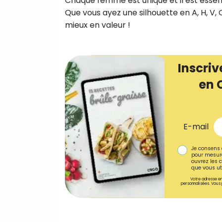
Chaque femme est unique et il est essenti
Que vous ayez une silhouette en A, H, V,
mieux en valeur !
Inscriv
en 
E-mail
Je consens 
pour mesure
ouvrez les c
que vous uti
Votre adresse em
personnalisées. Vous 