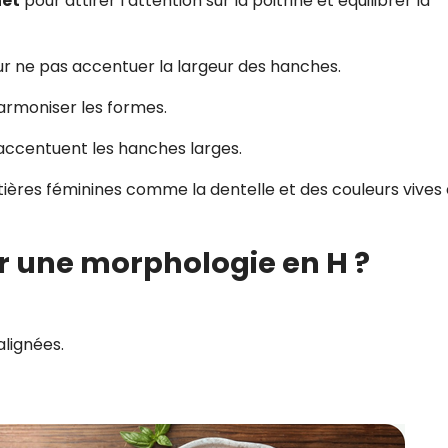
net
pour attirer l’attention sur la poitrine et équilibrer la
r ne pas accentuer la largeur des hanches.
rmoniser les formes.
i accentuent les hanches larges.
ières féminines comme la dentelle et des couleurs vives
ur une morphologie en H ?
alignées.