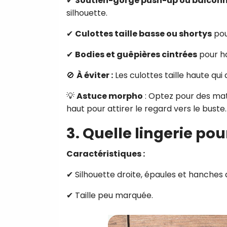
✔
Soutien-gorge push-up ou balcon
silhouette.
✔
Culottes taille basse ou shortys
pou
✔
Bodies et guêpières cintrées
pour ha
🚫
À éviter :
Les culottes taille haute qu
💡
Astuce morpho
: Optez pour des mat
haut pour attirer le regard vers le buste.
3. Quelle lingerie po
Caractéristiques :
✔ Silhouette droite, épaules et hanches 
✔ Taille peu marquée.