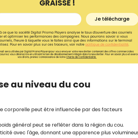
GRAISSE !
Je télécharge
à ce que la société Digital Prisma Players analyse le taux d'ouverture des courriels
r et optimiser les performances des campagnes. Nous pourrons savoir si vous
ourriels, l'heure à laquelle vous le faites ainsi que des informations sur le terminal
lisez. Pour en savoir plus sur ces traceurs, voir notre
politique de confidentialité
.
ail sera utilisée par Digital Prisma Playerspour vous envoyer votre newsletter contenant des offres commerciales
pourrez vous désinscrire en utilisant le lien de désabonnement intégré dans la newsletter. Pour en savoir plus et exerc
vos droits, prenez connaissance de notre
Charte de Confidentialité.
se au niveau du cou
Recevez gratuitemen
sse corporelle peut être influencée par des facteurs
recettes inédites de
!
oids général peut se refléter dans la région du cou.
sticité avec l'âge, donnant une apparence plus volumineu
Ainsi que la newsletter promotio