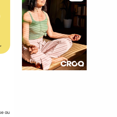
er
×
t 180
 CROQ
se au
nnelle de