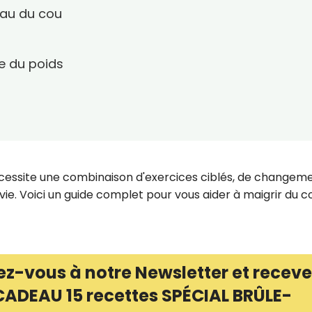
eau du cou
e du poids
écessite une combinaison d'exercices ciblés, de changem
ie. Voici un guide complet pour vous aider à maigrir du c
ez-vous à notre Newsletter et receve
CADEAU 15 recettes SPÉCIAL BRÛLE-