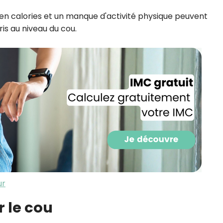
CROQ.
 en calories et un manque d'activité physique peuvent
ris au niveau du cou.
Je consens à ce que la société Digi
Prisma Players analyse le taux d'ou
des courriels pour mesurer et optim
performances des campagnes. No
pourrons savoir si vous ouvrez les co
l'heure à laquelle vous le faites ains
des informations sur le terminal qu
utilisez. Pour en savoir plus sur ces 
voir notre
politique de confidentialit
Je reçois mon cadeau !
Votre adresse email sera utilisée par Digital Prisma Playe
envoyer votre newsletter contenant des offres commercial
ur
personnalisées. Vous pourrez vous désinscrire en utilisan
désabonnement intégré dans la newsletter. Pour en savoi
exercer vos droits, prenez connaissance de notre
Charte 
r le cou
Confidentialité
.