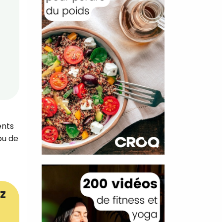
ents
ou de
z