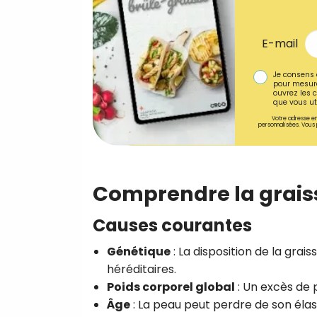
E-mail
Je consens 
pour mesure
ouvrez les c
que vous uti
Votre adresse em
personnalisées. Vous 
Comprendre la grais
Causes courantes
Génétique
: La disposition de la grai
héréditaires.
Poids corporel global
: Un excès de p
Âge
: La peau peut perdre de son éla