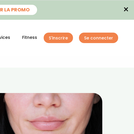
×
R LA PROMO
vices
Fitness
S'inscrire
Se connecter