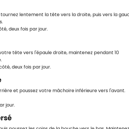
 tournez lentement la tête vers la droite, puis vers la gau
s.
té, deux fois par jour.
votre tête vers l'épaule droite, maintenez pendant 10
.
ôté, deux fois par jour.
e
arrière et poussez votre mâchoire inférieure vers l'avant.
ar jour.
ersé
puis poussez les coins de la bouche vers le bas. Maintene