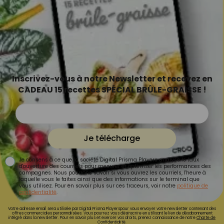
Inscrivez-vous à notre Newsletter et recevez en
CADEAU 15 recettes SPÉCIAL BRÛLE-GRAISSE !
Je télécharge
Je consens à ce que la société Digital Prisma Players analyse le taux
d'ouverture des courriels pour mesurer et optimiser les performances des
campagnes. Nous pourrons savoir si vous ouvrez les courriels, l'heure à
laquelle vous le faites ainsi que des informations sur le terminal que
vous utilisez. Pour en savoir plus sur ces traceurs, voir notre
politique de
confidentialité
.
Votre adresse email sera utilisée par Digital Prisma Playerspour vous envoyer votre newsletter contenant des
offres commerciales personnalisées. Vous pourrez vous désinscrire en utilisant le lien de désabonnement
intégré dans la newsletter. Pour en savoir plus et exercer vos droits, prenez connaissance de notre
Charte de
Confidentialité.