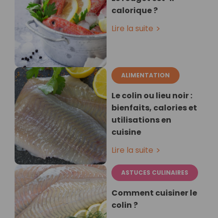
calorique ?
Lire la suite
ALIMENTATION
Le colin ou lieu noir :
bienfaits, calories et
utilisations en
cuisine
Lire la suite
ASTUCES CULINAIRES
Comment cuisiner le
colin ?