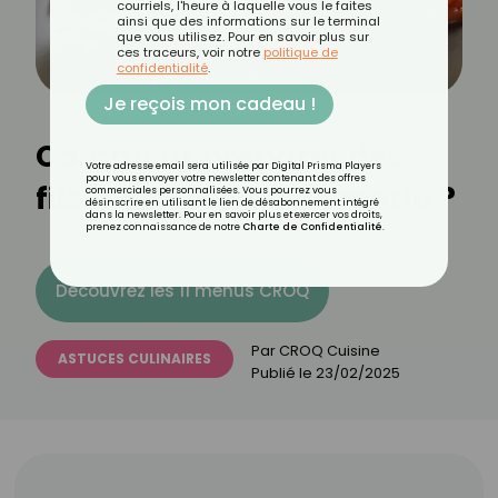
courriels, l'heure à laquelle vous le faites
ainsi que des informations sur le terminal
que vous utilisez. Pour en savoir plus sur
ces traceurs, voir notre
politique de
confidentialité
.
Je reçois mon cadeau !
Comment préparer des
Votre adresse email sera utilisée par Digital Prisma Players
pour vous envoyer votre newsletter contenant des offres
filets de colin ou de merlu ?
commerciales personnalisées. Vous pourrez vous
désinscrire en utilisant le lien de désabonnement intégré
dans la newsletter. Pour en savoir plus et exercer vos droits,
prenez connaissance de notre
Charte de Confidentialité
.
Découvrez les 11 menus CROQ
Par
CROQ Cuisine
ASTUCES CULINAIRES
Publié le
23/02/2025