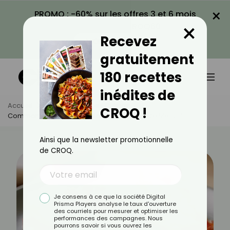
×
PROMO : -60% sur les offres 3 et 6 mois
×
avec le code CROQ60
Recevez
VOIR LA PROMO
gratuitement
180 recettes
inédites de
Accueil
Actus
Astuces Culinaires
CROQ !
Comment Préparer Des Filets De Colin Ou De Merlu ?
Ainsi que la newsletter promotionnelle
de CROQ.
Je consens à ce que la société Digital
Prisma Players analyse le taux d'ouverture
des courriels pour mesurer et optimiser les
performances des campagnes. Nous
pourrons savoir si vous ouvrez les