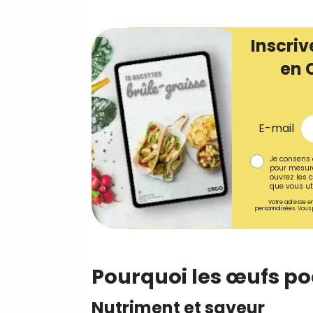
Inscriv
en 
E-mail
Je consens 
pour mesure
ouvrez les c
que vous uti
Votre adresse em
personnalisées. Vous 
Pourquoi les œufs po
Nutriment et saveur