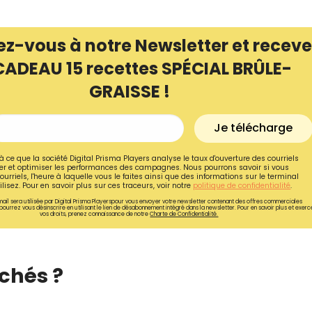
ez-vous à notre Newsletter et receve
CADEAU 15 recettes SPÉCIAL BRÛLE-
GRAISSE !
Je télécharge
à ce que la société Digital Prisma Players analyse le taux d'ouverture des courriels
r et optimiser les performances des campagnes. Nous pourrons savoir si vous
ourriels, l'heure à laquelle vous le faites ainsi que des informations sur le terminal
lisez. Pour en savoir plus sur ces traceurs, voir notre
politique de confidentialité
.
ail sera utilisée par Digital Prisma Playerspour vous envoyer votre newsletter contenant des offres commerciales
pourrez vous désinscrire en utilisant le lien de désabonnement intégré dans la newsletter. Pour en savoir plus et exerc
vos droits, prenez connaissance de notre
Charte de Confidentialité.
Recevez gratuitemen
recettes inédites de
chés ?
!
Ainsi que la newsletter promotio