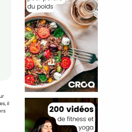
ur
s, il
ers