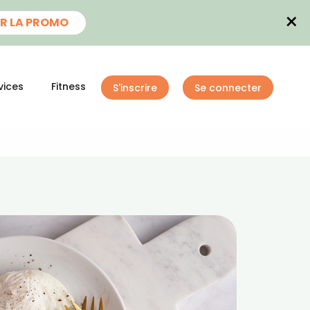
×
R LA PROMO
vices
Fitness
S'inscrire
Se connecter