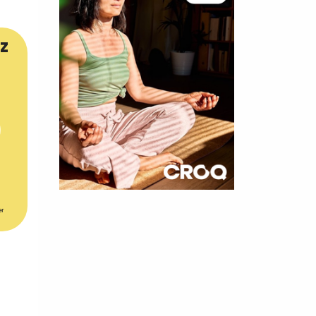
z
×
er
t 180
 CROQ
nnelle de