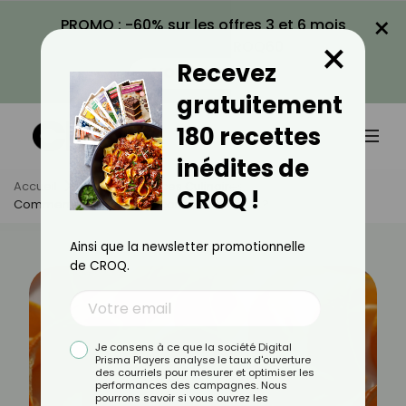
×
PROMO : -60% sur les offres 3 et 6 mois
×
avec le code CROQ60
Recevez
VOIR LA PROMO
gratuitement
180 recettes
inédites de
Accueil
Actus
Astuces Culinaires
CROQ !
Comment Réutiliser Les Écorces D’orange ?
Ainsi que la newsletter promotionnelle
de CROQ.
Je consens à ce que la société Digital
Prisma Players analyse le taux d'ouverture
des courriels pour mesurer et optimiser les
performances des campagnes. Nous
pourrons savoir si vous ouvrez les