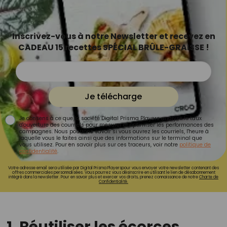
Inscrivez-vous à notre Newsletter et recevez en
CADEAU 15 recettes SPÉCIAL BRÛLE-GRAISSE !
Je télécharge
Je consens à ce que la société Digital Prisma Players analyse le taux
d'ouverture des courriels pour mesurer et optimiser les performances des
campagnes. Nous pourrons savoir si vous ouvrez les courriels, l'heure à
laquelle vous le faites ainsi que des informations sur le terminal que
vous utilisez. Pour en savoir plus sur ces traceurs, voir notre
politique de
confidentialité
.
Votre adresse email sera utilisée par Digital Prisma Playerspour vous envoyer votre newsletter contenant des
offres commerciales personnalisées. Vous pourrez vous désinscrire en utilisant le lien de désabonnement
intégré dans la newsletter. Pour en savoir plus et exercer vos droits, prenez connaissance de notre
Charte de
Confidentialité.
1. Réutiliser les écorces