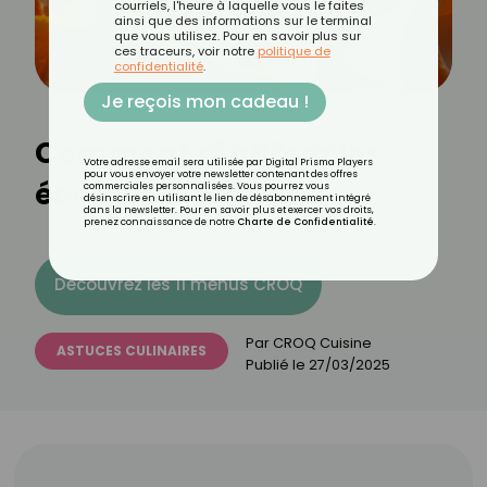
courriels, l'heure à laquelle vous le faites
ainsi que des informations sur le terminal
que vous utilisez. Pour en savoir plus sur
ces traceurs, voir notre
politique de
confidentialité
.
Je reçois mon cadeau !
Comment réutiliser les
Votre adresse email sera utilisée par Digital Prisma Players
pour vous envoyer votre newsletter contenant des offres
écorces d’orange ?
commerciales personnalisées. Vous pourrez vous
désinscrire en utilisant le lien de désabonnement intégré
dans la newsletter. Pour en savoir plus et exercer vos droits,
prenez connaissance de notre
Charte de Confidentialité
.
Découvrez les 11 menus CROQ
Par
CROQ Cuisine
ASTUCES CULINAIRES
Publié le
27/03/2025