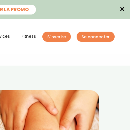
×
R LA PROMO
vices
Fitness
S'inscrire
Se connecter