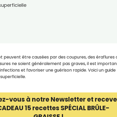
uperficielle
 et peuvent être causées par des coupures, des éraflures 
ssures ne soient généralement pas graves, il est importan
infections et favoriser une guérison rapide. Voici un guide
superficielle.
ez-vous à notre Newsletter et receve
CADEAU 15 recettes SPÉCIAL BRÛLE-
GRAISSE !