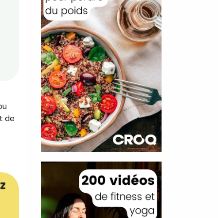
ou
t de
z