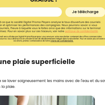
Je télécharge
à ce que la société Digital Prisma Players analyse le taux d'ouverture des courriels
r et optimiser les performances des campagnes. Nous pourrons savoir si vous
ourriels, l'heure à laquelle vous le faites ainsi que des informations sur le terminal
lisez. Pour en savoir plus sur ces traceurs, voir notre
politique de confidentialité
.
ail sera utilisée par Digital Prisma Playerspour vous envoyer votre newsletter contenant des offres commerciales
pourrez vous désinscrire en utilisant le lien de désabonnement intégré dans la newsletter. Pour en savoir plus et exerc
vos droits, prenez connaissance de notre
Charte de Confidentialité.
ne plaie superficielle
Recevez gratuitemen
 de se laver soigneusement les mains avec de l'eau et du s
recettes inédites de
la plaie.
!
Ainsi que la newsletter promotio