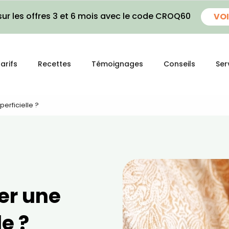
ur les offres 3 et 6 mois avec le code CROQ60
VOI
arifs
Recettes
Témoignages
Conseils
Ser
erficielle ?
er une
le ?