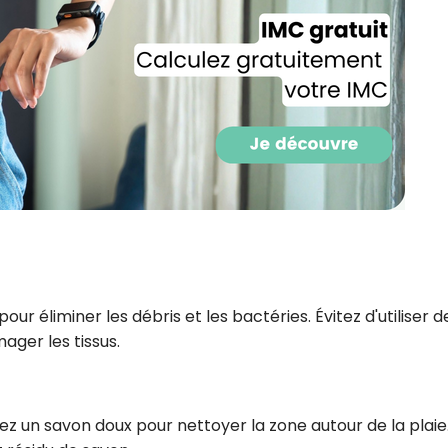
CROQ.
Je consens à ce que la société Digi
Prisma Players analyse le taux d'ou
des courriels pour mesurer et optim
performances des campagnes. No
pourrons savoir si vous ouvrez les co
l'heure à laquelle vous le faites ains
des informations sur le terminal qu
utilisez. Pour en savoir plus sur ces 
voir notre
politique de confidentialit
Je reçois mon cadeau !
our éliminer les débris et les bactéries. Évitez d'utiliser d
ager les tissus.
Votre adresse email sera utilisée par Digital Prisma Playe
envoyer votre newsletter contenant des offres commercial
personnalisées. Vous pourrez vous désinscrire en utilisan
désabonnement intégré dans la newsletter. Pour en savoi
exercer vos droits, prenez connaissance de notre
Charte 
Confidentialité
.
lisez un savon doux pour nettoyer la zone autour de la plaie