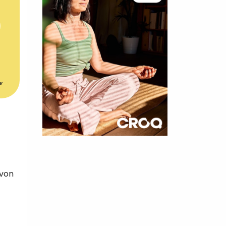
er
×
t 180
avon
 CROQ
nnelle de