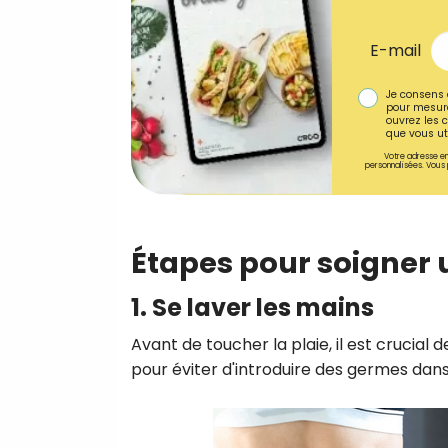
E-mail
Je consens 
pour mesure
ouvrez les c
que vous uti
Votre adresse em
personnalisées. Vous 
Étapes pour soigner u
1. Se laver les mains
Avant de toucher la plaie, il est crucial
pour éviter d'introduire des germes dans 