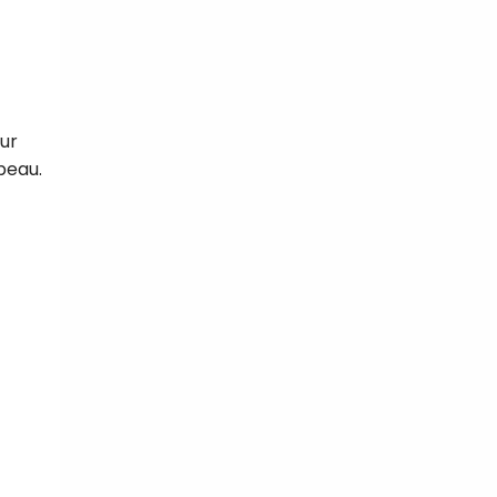
ur
 peau.