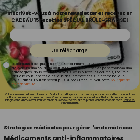
Inscrivez-vous à notre Newsletter et recevez en
CADEAU 15 recettes SPÉCIAL BRÛLE-GRAISSE !
Je télécharge
Je consens à ce que la société Digital Prisma Players analyse le taux
d'ouverture des courriels pour mesurer et optimiser les performances des
campagnes. Nous pourrons savoir si vous ouvrez les courriels, l'heure à
laquelle vous le faites ainsi que des informations sur le terminal que
vous utilisez. Pour en savoir plus sur ces traceurs, voir notre
politique de
confidentialité
.
Votre adresse email sera utilisée par Digital Prisma Playerspour vous envoyer votre newsletter contenant des
offres commerciales personnalisées. Vous pourrez vous désinscrire en utilisant le lien de désabonnement
intégré dans la newsletter. Pour en savoir plus et exercer vos droits, prenez connaissance de notre
Charte de
Confidentialité.
Stratégies médicales pour gérer l'endométriose
Médicaments anti-inflammatoires