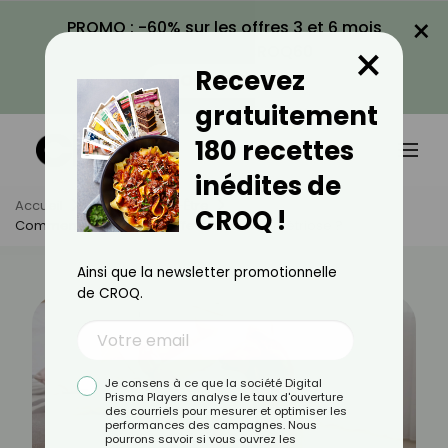
×
PROMO : -60% sur les offres 3 et 6 mois
×
avec le code CROQ60
Recevez
VOIR LA PROMO
gratuitement
180 recettes
inédites de
Accueil
Actus
Bien-Être
CROQ !
Comment Soulager Les Effets De L'endométriose ?
Ainsi que la newsletter promotionnelle
de CROQ.
Je consens à ce que la société Digital
Prisma Players analyse le taux d'ouverture
des courriels pour mesurer et optimiser les
performances des campagnes. Nous
pourrons savoir si vous ouvrez les