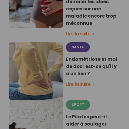
démêler les idées
reçues sur une
maladie encore trop
méconnue
Lire la suite
SANTÉ
Endométriose et mal
de dos : est-ce qu'il y
a un lien ?
Lire la suite
SPORT
Le Pilates peut-il
aider à soulager