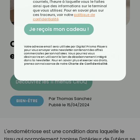
courriels, l'heure à laquelle vous le faites
ainsi que des informations sur le terminal
que vous utilisez. Pour en savoir plus sur
ces traceurs, voir notre
politique de
confidentialité
.
Je reçois mon cadeau !
Comment soulager les
Votre adresse email sera utilisée par Digital Prisma Players
pour vous envoyer votre newsletter contenant des offres
effets de l'endométriose ?
commerciales personnalisées. Vous pourrez vous
désinscrire en utilisant le lien de désabonnement intégré
dans la newsletter. Pour en savoir plus et exercer vos droits,
prenez connaissance de notre
Charte de Confidentialité
.
Découvrez les 11 menus CROQ
Par
Thomas Sanchez
BIEN-ÊTRE
Publié le
15/04/2024
L'endométriose est une condition dans laquelle le
tissu qui normalement tapisse l'intérieur de l'utérus se