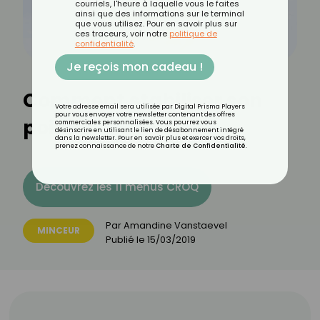
courriels, l'heure à laquelle vous le faites
ainsi que des informations sur le terminal
que vous utilisez. Pour en savoir plus sur
ces traceurs, voir notre
politique de
confidentialité
.
Je reçois mon cadeau !
Comment stabiliser son
Votre adresse email sera utilisée par Digital Prisma Players
pour vous envoyer votre newsletter contenant des offres
poids ?
commerciales personnalisées. Vous pourrez vous
désinscrire en utilisant le lien de désabonnement intégré
dans la newsletter. Pour en savoir plus et exercer vos droits,
prenez connaissance de notre
Charte de Confidentialité
.
Découvrez les 11 menus CROQ
Par
Amandine Vanstaevel
MINCEUR
Publié le
15/03/2019