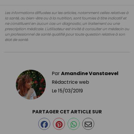
Les informations diffusées sur les articles, notamment celles relatives à
la santé, au bien-être ou à la nutrition, sont fournies à titre indicatif et
ne constituent en aucun cas un diagnostic, un traitement ou une
prescription médicale. L'utilisateur est invité à consulter un médecin ou
un professionnel de santé qualifié pour toute question relative à son
état de santé.
Par
Amandine Vanstaevel
Rédactrice web
Le
15/03/2019
PARTAGER CET ARTICLE SUR