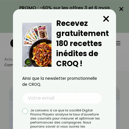
×
PROMO : -60% sur les offres 3 et 6 mois
×
avec le code CROQ60
Recevez
VOIR LA PROMO
gratuitement
180 recettes
inédites de
Accueil
Actus
Minceur
CROQ !
Comment Stabiliser Son Poids ?
Ainsi que la newsletter promotionnelle
de CROQ.
Je consens à ce que la société Digital
Prisma Players analyse le taux d'ouverture
des courriels pour mesurer et optimiser les
performances des campagnes. Nous
pourrons savoir si vous ouvrez les