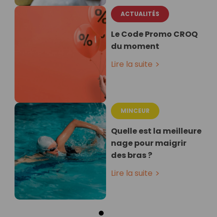
ACTUALITÉS
Le Code Promo CROQ
du moment
Lire la suite
MINCEUR
Quelle est la meilleure
nage pour maigrir
des bras ?
Lire la suite