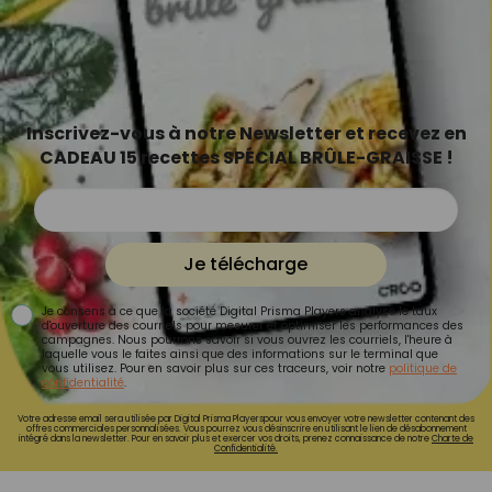
Inscrivez-vous à notre Newsletter et recevez en
CADEAU 15 recettes SPÉCIAL BRÛLE-GRAISSE !
Je télécharge
Je consens à ce que la société Digital Prisma Players analyse le taux
d'ouverture des courriels pour mesurer et optimiser les performances des
campagnes. Nous pourrons savoir si vous ouvrez les courriels, l'heure à
laquelle vous le faites ainsi que des informations sur le terminal que
vous utilisez. Pour en savoir plus sur ces traceurs, voir notre
politique de
confidentialité
.
Votre adresse email sera utilisée par Digital Prisma Playerspour vous envoyer votre newsletter contenant des
offres commerciales personnalisées. Vous pourrez vous désinscrire en utilisant le lien de désabonnement
intégré dans la newsletter. Pour en savoir plus et exercer vos droits, prenez connaissance de notre
Charte de
Confidentialité.