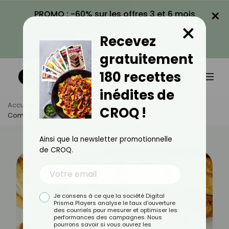
×
PROMO : -60% sur les offres 3 et 6 mois
×
avec le code CROQ60
Recevez
VOIR LA PROMO
gratuitement
180 recettes
inédites de
Accueil
Actus
Astuces Culinaires
CROQ !
Comment Transformer Un Pain Rassis En Pain Frais ?
Ainsi que la newsletter promotionnelle
de CROQ.
Je consens à ce que la société Digital
Prisma Players analyse le taux d'ouverture
des courriels pour mesurer et optimiser les
performances des campagnes. Nous
pourrons savoir si vous ouvrez les