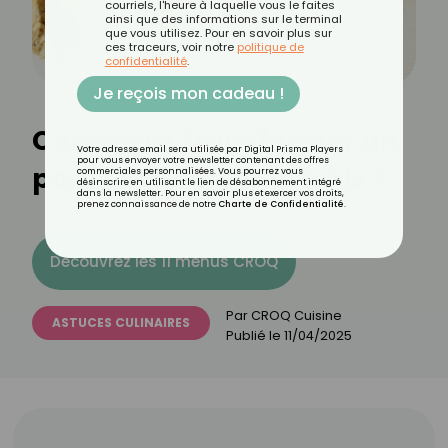
courriels, l'heure à laquelle vous le faites
ainsi que des informations sur le terminal
que vous utilisez. Pour en savoir plus sur
ces traceurs, voir notre
politique de
confidentialité
.
Je reçois mon cadeau !
Comment transformer un
Votre adresse email sera utilisée par Digital Prisma Players
pour vous envoyer votre newsletter contenant des offres
pain rassis en pain frais ?
commerciales personnalisées. Vous pourrez vous
désinscrire en utilisant le lien de désabonnement intégré
dans la newsletter. Pour en savoir plus et exercer vos droits,
prenez connaissance de notre
Charte de Confidentialité
.
Découvrez les 11 menus CROQ
Par
CROQ Cuisine
ASTUCES CULINAIRES
Publié le
11/04/2025