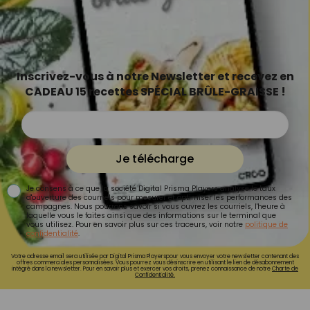
Inscrivez-vous à notre Newsletter et recevez en
CADEAU 15 recettes SPÉCIAL BRÛLE-GRAISSE !
Je télécharge
Je consens à ce que la société Digital Prisma Players analyse le taux
d'ouverture des courriels pour mesurer et optimiser les performances des
campagnes. Nous pourrons savoir si vous ouvrez les courriels, l'heure à
laquelle vous le faites ainsi que des informations sur le terminal que
vous utilisez. Pour en savoir plus sur ces traceurs, voir notre
politique de
confidentialité
.
Votre adresse email sera utilisée par Digital Prisma Playerspour vous envoyer votre newsletter contenant des
offres commerciales personnalisées. Vous pourrez vous désinscrire en utilisant le lien de désabonnement
intégré dans la newsletter. Pour en savoir plus et exercer vos droits, prenez connaissance de notre
Charte de
Confidentialité.