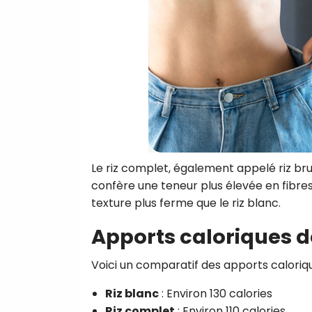
Le riz complet, également appelé riz br
confère une teneur plus élevée en fibres
texture plus ferme que le riz blanc.
Apports caloriques de
Voici un comparatif des apports caloriqu
Riz blanc
: Environ 130 calories
Riz complet
: Environ 110 calories