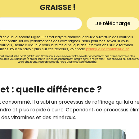
GRAISSE !
Je télécharge
à ce que la société Digital Prisma Players analyse le taux d'ouverture des courriels
r et optimiser les performances des campagnes. Nous pourrons savoir si vous
ourriels, l'heure à laquelle vous le faites ainsi que des informations sur le terminal
lisez. Pour en savoir plus sur ces traceurs, voir notre
politique de confidentialité
.
ail sera utilisée par Digital Prisma Playerspour vous envoyer votre newsletter contenant des offres commerciales
pourrez vous désinscrire en utilisant le lien de désabonnement intégré dans la newsletter. Pour en savoir plus et exerc
vos droits, prenez connaissance de notre
Charte de Confidentialité.
et : quelle différence ?
Recevez gratuitemen
t consommé. Il a subi un processus de raffinage qui lui a re
ndre et plus rapide à cuire. Cependant, ce processus éli
recettes inédites de
 des vitamines et des minéraux.
!
Ainsi que la newsletter promotio