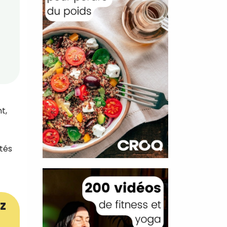
t,
étés
z