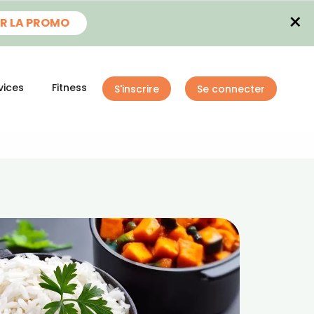
×
R LA PROMO
vices
Fitness
S'inscrire
Se connecter