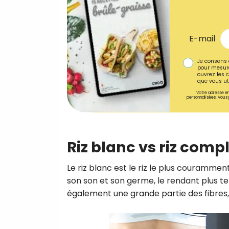
E-mail
Je consens 
pour mesure
ouvrez les c
que vous uti
Votre adresse em
personnalisées. Vous 
Riz blanc vs riz compl
Le riz blanc est le riz le plus courammen
son son et son germe, le rendant plus te
également une grande partie des fibres,