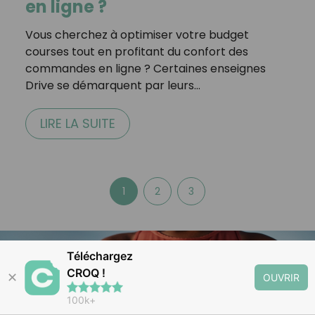
en ligne ?
Vous cherchez à optimiser votre budget
courses tout en profitant du confort des
commandes en ligne ? Certaines enseignes
Drive se démarquent par leurs…
LIRE LA SUITE
1
2
3
Téléchargez
CROQ !
✕
OUVRIR
100k+