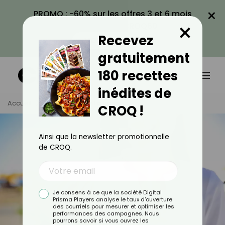
×
PROMO : -60% sur les offres 3 et 6 mois
×
avec le code CROQ60
Recevez
VOIR LA PROMO
gratuitement
180 recettes
inédites de
Accueil
Tag
Garder La Ligne
CROQ !
Ainsi que la newsletter promotionnelle
de CROQ.
Je consens à ce que la société Digital
Prisma Players analyse le taux d'ouverture
des courriels pour mesurer et optimiser les
performances des campagnes. Nous
pourrons savoir si vous ouvrez les