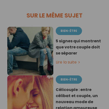
SUR LE MÊME SUJET
BIEN-ÊTRE
5 signes qui montrent
que votre couple doit
se séparer
Lire la suite
BIEN-ÊTRE
Célicouple : entre
célibat et couple, un
nouveau mode de
relation amoureuse