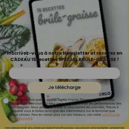
Inscrivez-vous à notre Newsletter et recevez en
CADEAU 15 recettes SPÉCIAL BRÛLE-GRAISSE !
Je télécharge
Je consens à ce que la société Digital Prisma Players analyse le taux
d'ouverture des courriels pour mesurer et optimiser les performances des
campagnes. Nous pourrons savoir si vous ouvrez les courriels, l'heure à
laquelle vous le faites ainsi que des informations sur le terminal que
vous utilisez. Pour en savoir plus sur ces traceurs, voir notre
politique de
confidentialité
.
Votre adresse email sera utilisée par Digital Prisma Playerspour vous envoyer votre newsletter contenant des