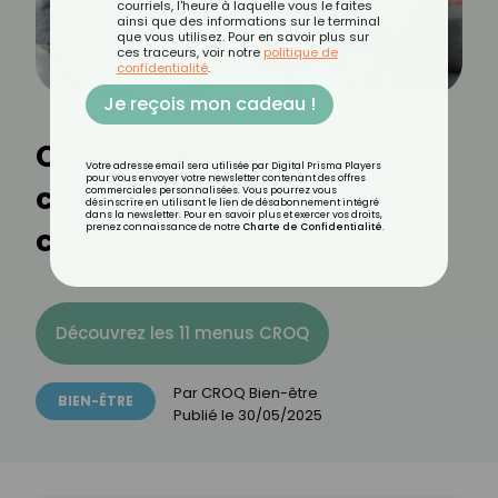
courriels, l'heure à laquelle vous le faites
ainsi que des informations sur le terminal
que vous utilisez. Pour en savoir plus sur
ces traceurs, voir notre
politique de
confidentialité
.
Je reçois mon cadeau !
Conjoint étouffant :
Votre adresse email sera utilisée par Digital Prisma Players
pour vous envoyer votre newsletter contenant des offres
comment lui faire
commerciales personnalisées. Vous pourrez vous
désinscrire en utilisant le lien de désabonnement intégré
dans la newsletter. Pour en savoir plus et exercer vos droits,
comprendre ?
prenez connaissance de notre
Charte de Confidentialité
.
Découvrez les 11 menus CROQ
Par
CROQ Bien-être
BIEN-ÊTRE
Publié le
30/05/2025