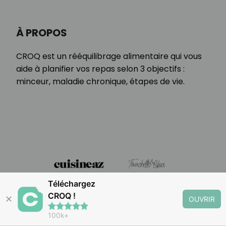
À PROPOS
CROQ est un rééquilibrage alimentaire qui vous
aide à planifier vos repas selon 3 objectifs :
minceur, maladie chronique, étapes de vie.
Téléchargez
CROQ !
✕
OUVRIR
100k+