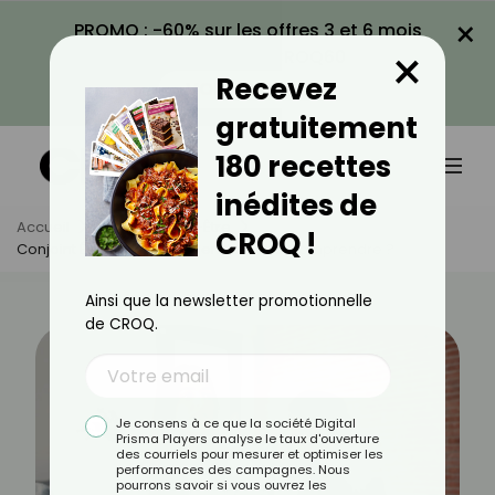
×
PROMO : -60% sur les offres 3 et 6 mois
×
avec le code CROQ60
Recevez
VOIR LA PROMO
gratuitement
180 recettes
inédites de
Accueil
Actus
Bien-Être
CROQ !
Conjoint Étouffant : Comment Lui Faire Comprendre ?
Ainsi que la newsletter promotionnelle
de CROQ.
Je consens à ce que la société Digital
Prisma Players analyse le taux d'ouverture
des courriels pour mesurer et optimiser les
performances des campagnes. Nous
pourrons savoir si vous ouvrez les