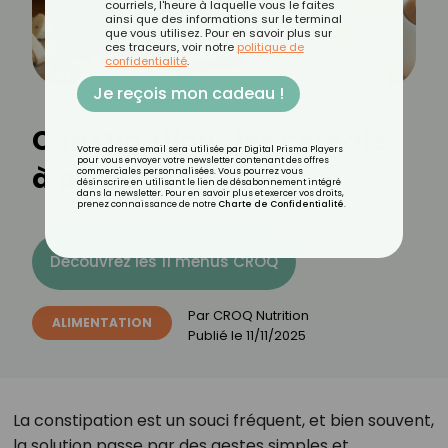
courriels, l'heure à laquelle vous le faites
ainsi que des informations sur le terminal
que vous utilisez. Pour en savoir plus sur
ces traceurs, voir notre
politique de
confidentialité
.
Je reçois mon cadeau !
Constipation : les céréales
Votre adresse email sera utilisée par Digital Prisma Players
pour vous envoyer votre newsletter contenant des offres
à privilégier
commerciales personnalisées. Vous pourrez vous
désinscrire en utilisant le lien de désabonnement intégré
dans la newsletter. Pour en savoir plus et exercer vos droits,
prenez connaissance de notre
Charte de Confidentialité
.
Découvrez les 11 menus CROQ
Par
CROQ Nutrition
ALIMENTATION
Publié le
11/11/2025
La constipation est un souci fréquent, et bien souvent,
la solution passe par des gestes simples et