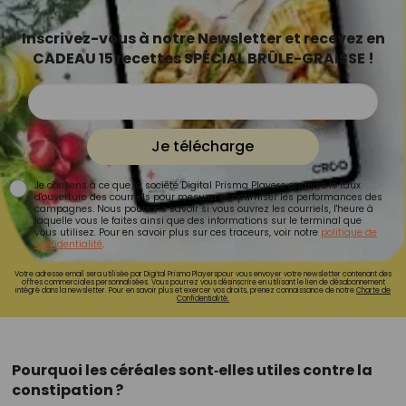
Inscrivez-vous à notre Newsletter et recevez en
CADEAU 15 recettes SPÉCIAL BRÛLE-GRAISSE !
Je télécharge
Je consens à ce que la société Digital Prisma Players analyse le taux
d'ouverture des courriels pour mesurer et optimiser les performances des
campagnes. Nous pourrons savoir si vous ouvrez les courriels, l'heure à
laquelle vous le faites ainsi que des informations sur le terminal que
vous utilisez. Pour en savoir plus sur ces traceurs, voir notre
politique de
confidentialité
.
Votre adresse email sera utilisée par Digital Prisma Playerspour vous envoyer votre newsletter contenant des
offres commerciales personnalisées. Vous pourrez vous désinscrire en utilisant le lien de désabonnement
intégré dans la newsletter. Pour en savoir plus et exercer vos droits, prenez connaissance de notre
Charte de
Confidentialité.
Pourquoi les céréales sont‑elles utiles contre la
constipation ?