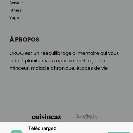
Services
Fitness
Yoga
À PROPOS
CROQ est un rééquilibrage alimentaire qui vous
aide à planifier vos repas selon 3 objectifs :
minceur, maladie chronique, étapes de vie.
Téléchargez