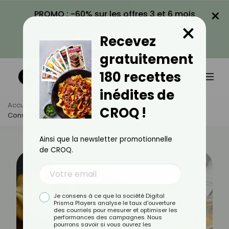
×
PROMO : -60% sur les offres 3 et 6 mois
×
avec le code CROQ60
Recevez
VOIR LA PROMO
gratuitement
180 recettes
inédites de
Accueil
Actus
Alimentation
CROQ !
Constipation : Les Céréales À Privilégier
Ainsi que la newsletter promotionnelle
de CROQ.
Je consens à ce que la société Digital
Prisma Players analyse le taux d'ouverture
des courriels pour mesurer et optimiser les
performances des campagnes. Nous
pourrons savoir si vous ouvrez les