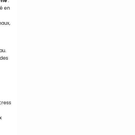
ome
:
é en
naux,
au.
 des
tress
x