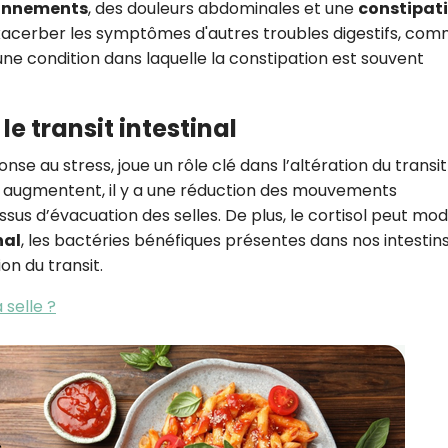
onnements
, des douleurs abdominales et une
constipat
xacerber les symptômes d'autres troubles digestifs, com
 une condition dans laquelle la constipation est souvent
le transit intestinal
se au stress, joue un rôle clé dans l’altération du transit
sol augmentent, il y a une réduction des mouvements
essus d’évacuation des selles. De plus, le cortisol peut modi
nal
, les bactéries bénéfiques présentes dans nos intestins
on du transit.
 selle ?