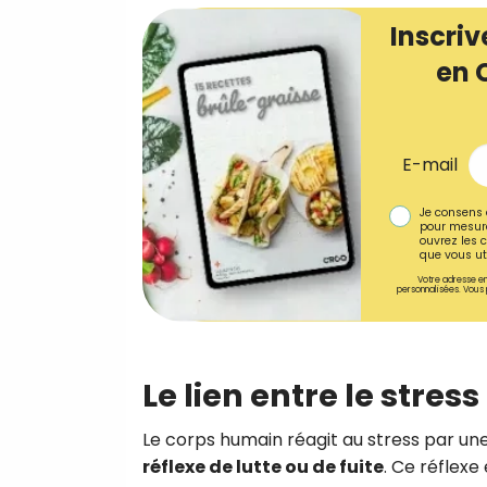
Inscriv
en 
E-mail
Je consens 
pour mesure
ouvrez les c
que vous uti
Votre adresse em
personnalisées. Vous 
Le lien entre le stres
Le corps humain réagit au stress par u
réflexe de lutte ou de fuite
. Ce réflexe 