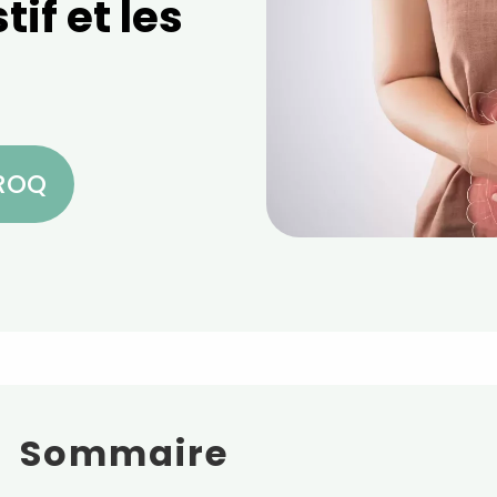
if et les
CROQ
Sommaire