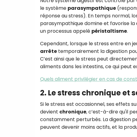
Notre système digestif est contrôlé par
le système
parasympathique
(respons
réponse au stress). En temps normal, l
parasympathique domine et favorise la 
un processus appelé
péristaltisme
.
Cependant, lorsque le stress entre en je
arrête
temporairement la digestion pour 
C’est ainsi que le stress peut directeme
aliments dans les intestins, ce qui peut e
Quels aliment privilégier en cas de const
2. Le stress chronique et s
Si le stress est occasionnel, ses effets 
devient
chronique
, c’est-à-dire qu'il p
constamment perturbés. La digestion p
peuvent devenir moins actifs, et la pro