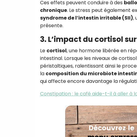
Ces effets peuvent conduire à des
ball
chronique
. Le stress peut également e
syndrome de l’intestin irritable (SII)
,
présente.
3. L’impact du cortisol sur 
Le
cortisol
, une hormone libérée en répon
intestinal. Lorsque les niveaux de corti
péristaltiques, ralentissant ainsi le proc
la
composition du microbiote intesti
qui affecte encore davantage la régulati
Constipation : le café aide-t-il à aller à la