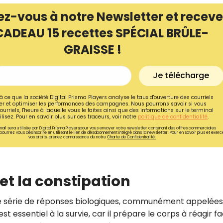
ez-vous à notre Newsletter et receve
CADEAU 15 recettes SPÉCIAL BRÛLE-
GRAISSE !
Je télécharge
à ce que la société Digital Prisma Players analyse le taux d'ouverture des courriels
r et optimiser les performances des campagnes. Nous pourrons savoir si vous
ourriels, l'heure à laquelle vous le faites ainsi que des informations sur le terminal
lisez. Pour en savoir plus sur ces traceurs, voir notre
politique de confidentialité
.
ail sera utilisée par Digital Prisma Playerspour vous envoyer votre newsletter contenant des offres commerciales
pourrez vous désinscrire en utilisant le lien de désabonnement intégré dans la newsletter. Pour en savoir plus et exerc
vos droits, prenez connaissance de notre
Charte de Confidentialité.
Recevez gratuitemen
s et la constipation
recettes inédites de
!
ne série de réponses biologiques, communément appelées
est essentiel à la survie, car il prépare le corps à réagir f
Ainsi que la newsletter promotio