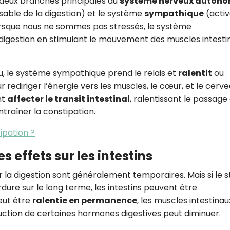
 deux branches principales du
système nerveux auton
able de la digestion) et le système
sympathique
(activ
orsque nous ne sommes pas stressés, le système
digestion en stimulant le mouvement des muscles intesti
u, le système sympathique prend le relais et
ralentit
ou
rediriger l’énergie vers les muscles, le cœur, et le cerve
nt
affecter le transit intestinal
, ralentissant le passage
ntraîner la constipation.
ipation ?
es effets sur les intestins
sur la digestion sont généralement temporaires. Mais si le s
erdure sur le long terme, les intestins peuvent être
eut être
ralentie en permanence
, les muscles intestinau
duction de certaines hormones digestives peut diminuer.