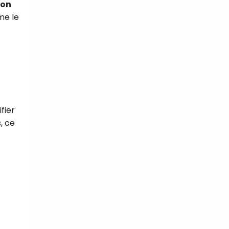
ion
me le
fier
, ce