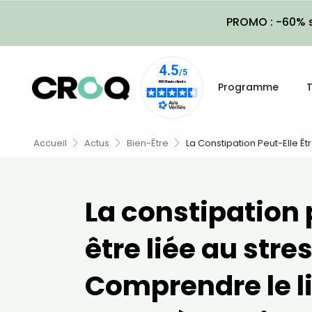
PROMO : -60% s
Programme
T
Accueil
Actus
Bien-Être
La Constipation Peut-Elle Êt
La constipation 
être liée au stres
Comprendre le l