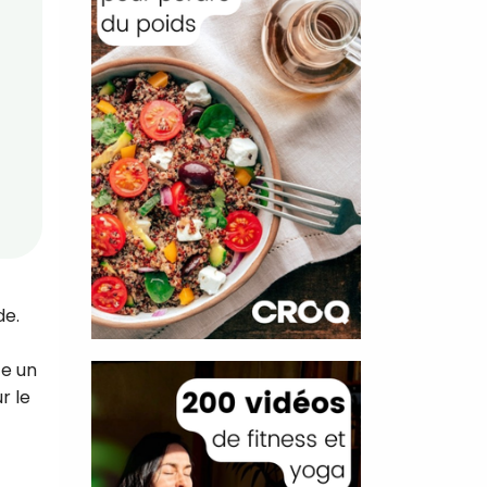
de.
ce un
r le