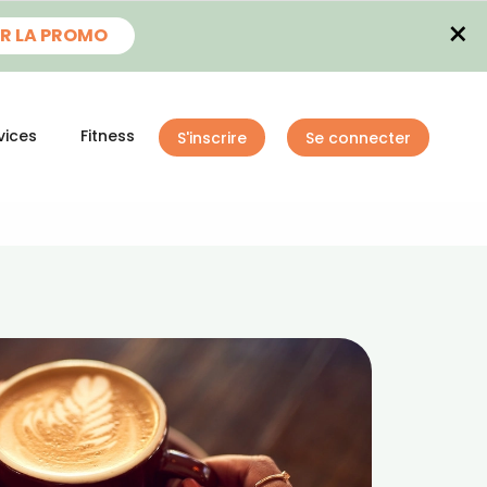
×
R LA PROMO
vices
Fitness
S'inscrire
Se connecter