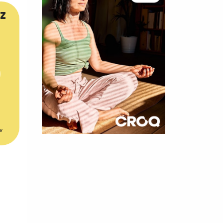
z
er
×
t 180
 CROQ
nnelle de