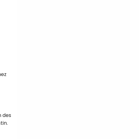
hez
on des
tin.