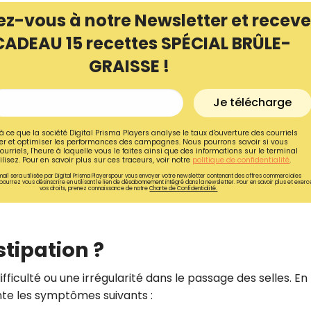
ez-vous à notre Newsletter et receve
CADEAU 15 recettes SPÉCIAL BRÛLE-
GRAISSE !
Je télécharge
à ce que la société Digital Prisma Players analyse le taux d'ouverture des courriels
r et optimiser les performances des campagnes. Nous pourrons savoir si vous
ourriels, l'heure à laquelle vous le faites ainsi que des informations sur le terminal
lisez. Pour en savoir plus sur ces traceurs, voir notre
politique de confidentialité
.
ail sera utilisée par Digital Prisma Playerspour vous envoyer votre newsletter contenant des offres commerciales
pourrez vous désinscrire en utilisant le lien de désabonnement intégré dans la newsletter. Pour en savoir plus et exerc
vos droits, prenez connaissance de notre
Charte de Confidentialité.
Recevez gratuitemen
tipation ?
recettes inédites de
!
ficulté ou une irrégularité dans le passage des selles. En
te les symptômes suivants :
Ainsi que la newsletter promotio