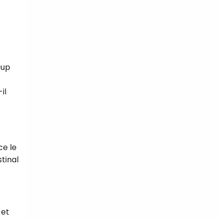
oup
il
ce le
stinal
 et