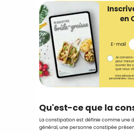
Inscriv
en 
E-mail
Je consens 
pour mesure
ouvrez les c
que vous uti
Votre adresse em
personnalisées. Vous 
Qu'est-ce que la cons
La constipation est définie comme une dif
général, une personne constipée présen