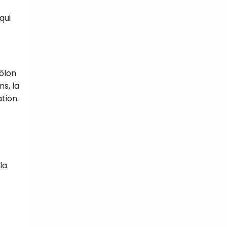
qui
côlon
ns, la
tion.
la