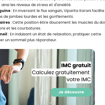
insi les niveaux de stress et d'anxiété.
nguine
: En inversant le flux sanguin, Viparita Karani facilite
ons de jambes lourdes et les gonflements.
aires
: Cette position étire doucement les muscles du do
ons et les courbatures.
meil
: En induisant un état de relaxation, pratiquer cette
ser un sommeil plus réparateur.
Recevez gratuitemen
recettes inédites de
!
Ainsi que la newsletter promotio