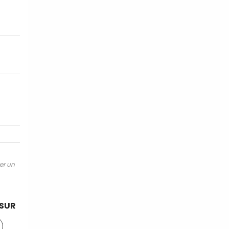
ter un
 SUR