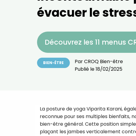
évacuer le stres
Découvrez les 11 menus 
Par
CROQ Bien-être
BIEN-ÊTRE
Publié le
18/02/2025
La posture de yoga Viparita Karani, éga
reconnue pour ses multiples bienfaits, n
bien-être général. Cette position simple 
plaçant les jambes verticalement contr