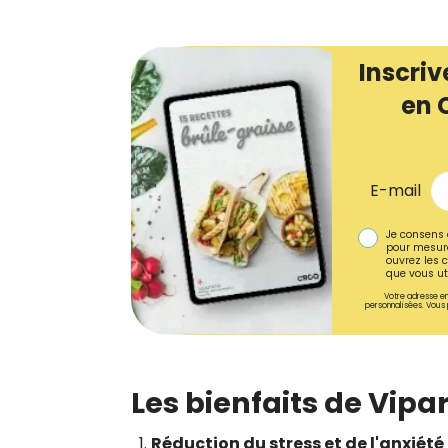
Inscriv
en 
E-mail
Je consens 
pour mesure
ouvrez les c
que vous uti
Votre adresse em
personnalisées. Vous 
Les bienfaits de Vipa
Réduction du stress et de l'anxiété