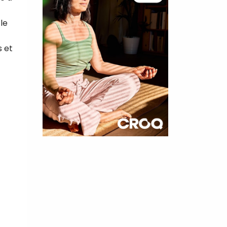
 le
s et
×
t 180
 CROQ
nnelle de