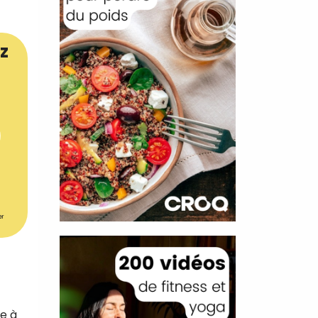
z
er
de à