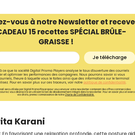
ez-vous à notre Newsletter et receve
CADEAU 15 recettes SPÉCIAL BRÛLE-
GRAISSE !
Je télécharge
à ce que la société Digital Prisma Players analyse le taux d'ouverture des courriels
r et optimiser les performances des campagnes. Nous pourrons savoir si vous
ourriels, l'heure à laquelle vous le faites ainsi que des informations sur le terminal
lisez. Pour en savoir plus sur ces traceurs, voir notre
politique de confidentialité
.
ail sera utilisée par Digital Prisma Playerspour vous envoyer votre newsletter contenant des offres commerciales
pourrez vous désinscrire en utilisant le lien de désabonnement intégré dans la newsletter. Pour en savoir plus et exerc
vos droits, prenez connaissance de notre
Charte de Confidentialité.
rita Karani
: En favorisant une relaxation profonde, cette posture ai