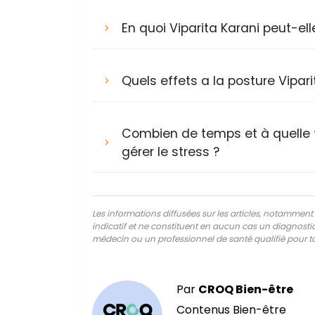
En quoi Viparita Karani peut-ell
Quels effets a la posture Vipar
Combien de temps et à quelle f
gérer le stress ?
Les informations diffusées sur les articles, notamment ce
indicatif et ne constituent en aucun cas un diagnostic,
médecin ou un professionnel de santé qualifié pour to
Par
CROQ Bien-être
Contenus Bien-être