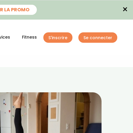
×
R LA PROMO
vices
Fitness
S'inscrire
Se connecter