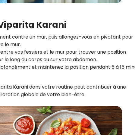
CROQ.
iparita Karani
Je consens à ce que la société Digi
ment contre un mur, puis allongez-vous en pivotant pour
Prisma Players analyse le taux d'ou
e le mur.
des courriels pour mesurer et optim
performances des campagnes. No
 entre vos fessiers et le mur pour trouver une position
pourrons savoir si vous ouvrez les co
r le long du corps ou sur votre abdomen.
l'heure à laquelle vous le faites ains
des informations sur le terminal qu
profondément et maintenez la position pendant 5 à 15 min
utilisez. Pour en savoir plus sur ces 
voir notre
politique de confidentialit
arita Karani dans votre routine peut contribuer à une
Je reçois mon cadeau !
lioration globale de votre bien-être.
Votre adresse email sera utilisée par Digital Prisma Playe
envoyer votre newsletter contenant des offres commercial
personnalisées. Vous pourrez vous désinscrire en utilisan
désabonnement intégré dans la newsletter. Pour en savoi
exercer vos droits, prenez connaissance de notre
Charte 
Confidentialité
.