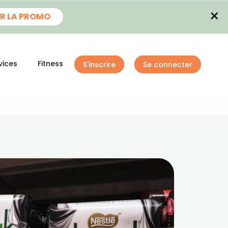
×
R LA PROMO
vices
Fitness
S'inscrire
Se connecter