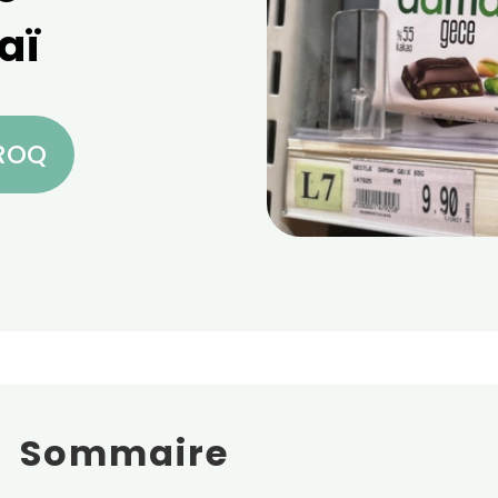
aï
CROQ
Sommaire