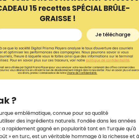
CADEAU 15 recettes SPÉCIAL BRÛLE-
GRAISSE !
Je télécharge
à ce que la société Digital Prisma Players analyse le taux d'ouverture des courriels
r et optimiser les performances des campagnes. Nous pourrons savoir si vous
ourriels, l'heure à laquelle vous le faites ainsi que des informations sur le terminal
lisez. Pour en savoir plus sur ces traceurs, voir notre
politique de confidentialité
.
ail sera utilisée par Digital Prisma Playerspour vous envoyer votre newsletter contenant des offres commerciales
pourrez vous désinscrire en utilisant le lien de désabonnement intégré dans la newsletter. Pour en savoir plus et exerc
vos droits, prenez connaissance de notre
Charte de Confidentialité.
ak ?
Recevez gratuitemen
recettes inédites de
urque emblématique, connue pour sa qualité
iliser des ingrédients naturels. Fondée dans les années
!
k a rapidement gagné en popularité tant en Turquie qu'à
 goût » en turc, est un véritable hommage à la richesse et à
Ainsi que la newsletter promotio