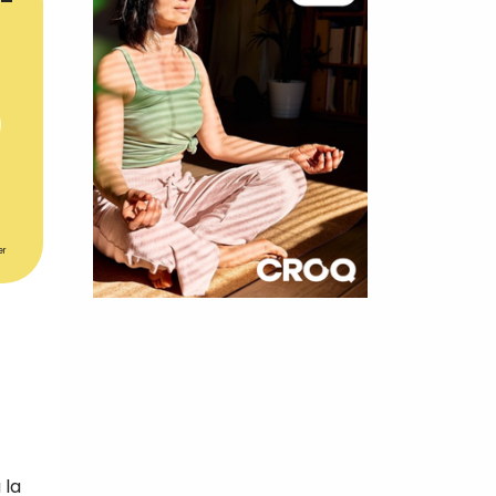
er
×
t 180
 CROQ
 la
nnelle de