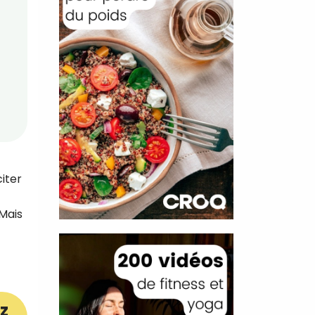
iter
Mais
z