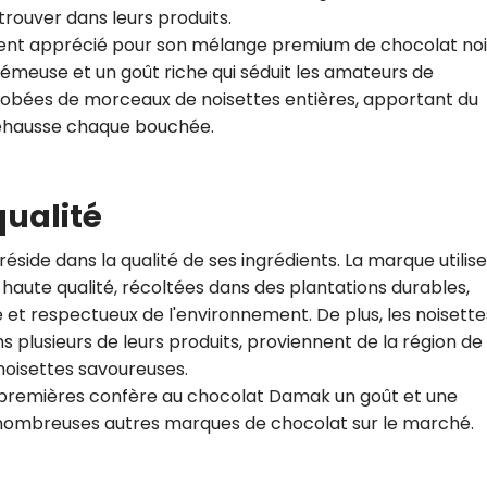
rouver dans leurs produits.
CROQ.
ent apprécié pour son mélange premium de chocolat noi
crémeuse et un goût riche qui séduit les amateurs de
robées de morceaux de noisettes entières, apportant du
Je consens à ce que la société Digi
rehausse chaque bouchée.
Prisma Players analyse le taux d'ou
des courriels pour mesurer et optim
performances des campagnes. No
pourrons savoir si vous ouvrez les co
qualité
l'heure à laquelle vous le faites ains
des informations sur le terminal qu
utilisez. Pour en savoir plus sur ces 
side dans la qualité de ses ingrédients. La marque utilise
voir notre
politique de confidentialit
aute qualité, récoltées dans des plantations durables,
 et respectueux de l'environnement. De plus, les noisette
Je reçois mon cadeau !
 plusieurs de leurs produits, proviennent de la région de
noisettes savoureuses.
Votre adresse email sera utilisée par Digital Prisma Playe
 premières confère au chocolat Damak un goût et une
envoyer votre newsletter contenant des offres commercial
personnalisées. Vous pourrez vous désinscrire en utilisan
désabonnement intégré dans la newsletter. Pour en savoi
de nombreuses autres marques de chocolat sur le marché.
exercer vos droits, prenez connaissance de notre
Charte 
Confidentialité
.