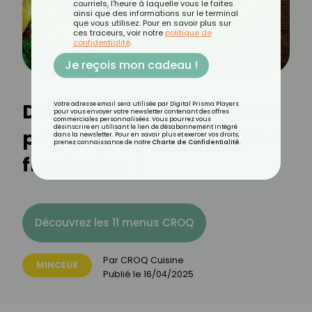
courriels, l'heure à laquelle vous le faites
ainsi que des informations sur le terminal
que vous utilisez. Pour en savoir plus sur
ces traceurs, voir notre
politique de
confidentialité
.
Je reçois mon cadeau !
Découvrez la méthode 3x3
Votre adresse email sera utilisée par Digital Prisma Players
pour vous envoyer votre newsletter contenant des offres
commerciales personnalisées. Vous pourrez vous
désinscrire en utilisant le lien de désabonnement intégré
pour perdre du poids sans
dans la newsletter. Pour en savoir plus et exercer vos droits,
prenez connaissance de notre
Charte de Confidentialité
.
frustration !
Découvrez les 11 menus CROQ
Par
CROQ Cuisine
MINCEUR
Publié le
16/04/2025