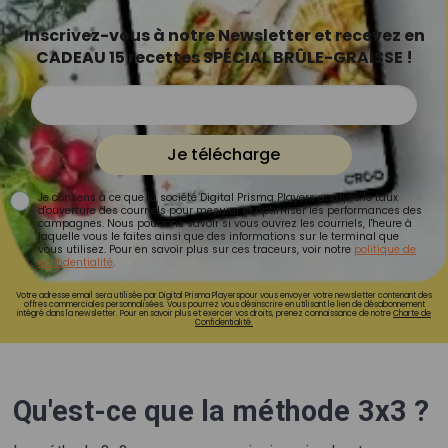
Inscrivez-vous à notre Newsletter et recevez en
CADEAU 15 recettes SPÉCIAL BRÛLE-GRAISSE !
Je télécharge
Je consens à ce que la société Digital Prisma Players analyse le taux
d'ouverture des courriels pour mesurer et optimiser les performances des
campagnes. Nous pourrons savoir si vous ouvrez les courriels, l'heure à
laquelle vous le faites ainsi que des informations sur le terminal que
vous utilisez. Pour en savoir plus sur ces traceurs, voir notre
politique de
confidentialité
.
Votre adresse email sera utilisée par Digital Prisma Playerspour vous envoyer votre newsletter contenant des
offres commerciales personnalisées. Vous pourrez vous désinscrire en utilisant le lien de désabonnement
intégré dans la newsletter. Pour en savoir plus et exercer vos droits, prenez connaissance de notre
Charte de
Confidentialité.
Qu'est-ce que la méthode 3x3 ?