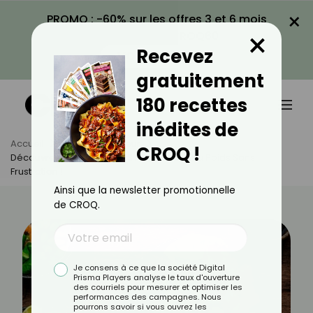
×
PROMO : -60% sur les offres 3 et 6 mois
×
avec le code CROQ60
Recevez
VOIR LA PROMO
gratuitement
180 recettes
inédites de
Accueil
Actus
Minceur
CROQ !
Découvrez La Méthode 3x3 Pour Perdre Du Poids Sans
Frustration !
Ainsi que la newsletter promotionnelle
de CROQ.
Je consens à ce que la société Digital
Prisma Players analyse le taux d'ouverture
des courriels pour mesurer et optimiser les
performances des campagnes. Nous
pourrons savoir si vous ouvrez les