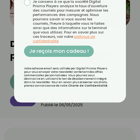
Je consens à ce que la société Digital
Prisma Players analyse le taux d'ouverture
des courriels pour mesurer et optimiser les
performances des campagnes. Nous
pourrons savoir si vous ouvrez les
courriels, l'heure à laquelle vous le faites
ainsi que des informations sur le terminal
que vous utilisez. Pour en savoir plus sur
ces traceurs, voir notre
politique de
Diabète : quels sont les
confidentialité
.
Je reçois mon cadeau !
protéines à privilégier ?
Votre adresse email sera utilisée par Digital Prisma Players
pour vous envoyer votre newsletter contenant des offres
commerciales personnalisées. Vous pourrez vous
désinscrire en utilisant le lien de désabonnement intégré
Découvrez les 11 menus CROQ
dans la newsletter. Pour en savoir plus et exercer vos droits,
prenez connaissance de notre
Charte de Confidentialité
.
Par
CROQ Bien-être
SANTÉ
Publié le
06/05/2025