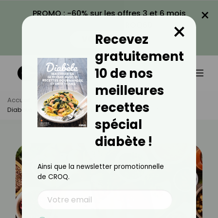
×
PROMO : -60% sur les offres 3 et 6 mois
×
avec le code CROQ60
Recevez
VOIR LA PROMO
gratuitement
10 de nos
meilleures
Accueil
Actus
Santé
recettes
Diabète : Quels Sont Les Protéines À Privilégier ?
spécial
diabète !
Ainsi que la newsletter promotionnelle
de CROQ.