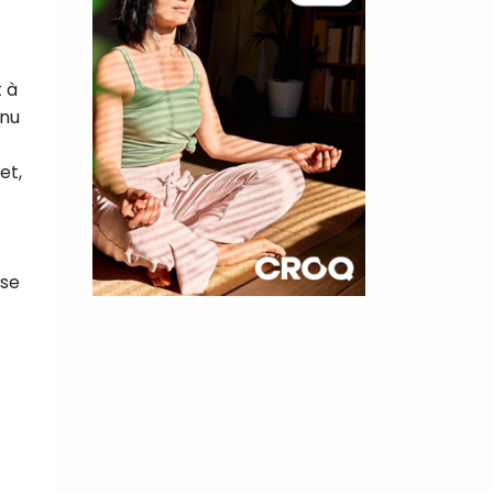
 à
inu
et,
 se
×
t 180
 CROQ
nnelle de