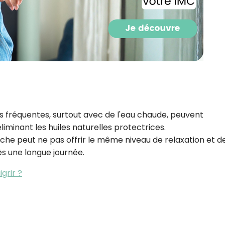
CROQ.
Je consens à ce que la société Digi
Prisma Players analyse le taux d'ou
des courriels pour mesurer et optim
performances des campagnes. No
pourrons savoir si vous ouvrez les co
l'heure à laquelle vous le faites ains
des informations sur le terminal qu
 fréquentes, surtout avec de l'eau chaude, peuvent
utilisez. Pour en savoir plus sur ces 
iminant les huiles naturelles protectrices.
voir notre
politique de confidentialit
uche peut ne pas offrir le même niveau de relaxation et d
Je reçois mon cadeau !
ès une longue journée.
grir ?
Votre adresse email sera utilisée par Digital Prisma Playe
envoyer votre newsletter contenant des offres commercial
personnalisées. Vous pourrez vous désinscrire en utilisan
désabonnement intégré dans la newsletter. Pour en savoi
exercer vos droits, prenez connaissance de notre
Charte 
Confidentialité
.