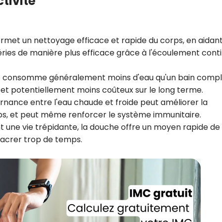
ctivité
met un nettoyage efficace et rapide du corps, en aidant
ctéries de manière plus efficace grâce à l'écoulement cont
 consomme généralement moins d'eau qu'un bain compl
e et potentiellement moins coûteux sur le long terme.
ernance entre l'eau chaude et froide peut améliorer la
orps, et peut même renforcer le système immunitaire.
 une vie trépidante, la douche offre un moyen rapide de
sacrer trop de temps.
Recevez gratuitemen
recettes inédites de
!
Ainsi que la newsletter promotio