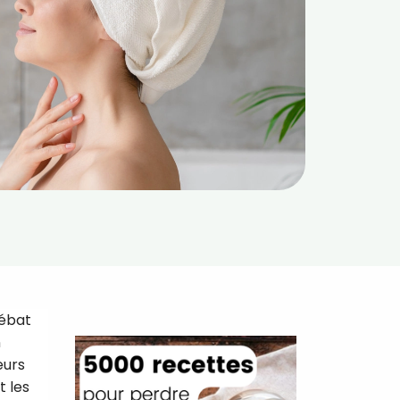
débat
n
eurs
t les