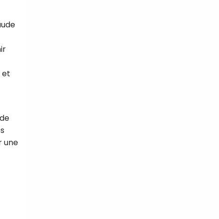
aude
ir
 et
 de
es
r une