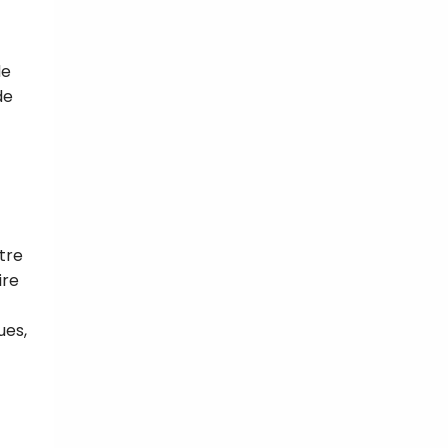
de
de
tre
ire
ues,