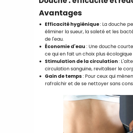
Douche : efficacité et réa
Avantages
Efficacité hygiénique
:
La douche per
éliminer la sueur, la saleté et les ba
de l'eau.
Économie d'eau
:
Une douche courte
ce qui en fait un choix plus écologiqu
Stimulation de la circulation
:
L'alt
circulation sanguine, revitaliser le c
Gain de temps
:
Pour ceux qui mènent
rafraîchir et de se nettoyer sans con