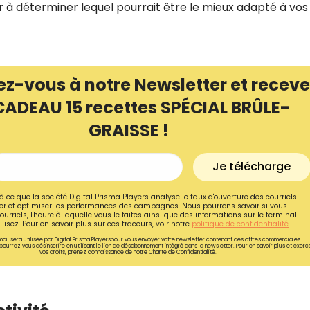
 à déterminer lequel pourrait être le mieux adapté à vos
ez-vous à notre Newsletter et receve
CADEAU 15 recettes SPÉCIAL BRÛLE-
GRAISSE !
Je télécharge
à ce que la société Digital Prisma Players analyse le taux d'ouverture des courriels
r et optimiser les performances des campagnes. Nous pourrons savoir si vous
ourriels, l'heure à laquelle vous le faites ainsi que des informations sur le terminal
lisez. Pour en savoir plus sur ces traceurs, voir notre
politique de confidentialité
.
ail sera utilisée par Digital Prisma Playerspour vous envoyer votre newsletter contenant des offres commerciales
pourrez vous désinscrire en utilisant le lien de désabonnement intégré dans la newsletter. Pour en savoir plus et exerc
vos droits, prenez connaissance de notre
Charte de Confidentialité.