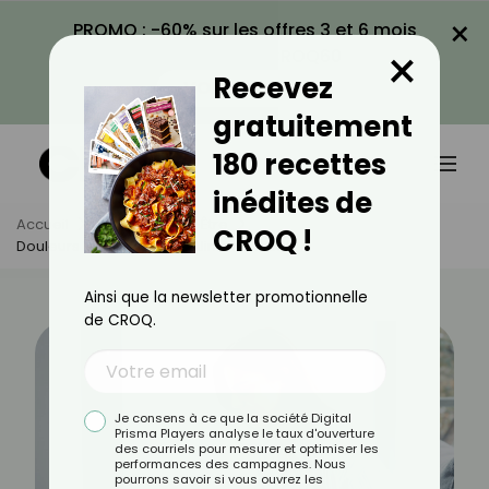
×
PROMO : -60% sur les offres 3 et 6 mois
×
avec le code CROQ60
Recevez
VOIR LA PROMO
gratuitement
180 recettes
inédites de
Accueil
Actus
Bien-Être
CROQ !
Douleurs De Règles : Les Aliments À Éviter
Ainsi que la newsletter promotionnelle
de CROQ.
Je consens à ce que la société Digital
Prisma Players analyse le taux d'ouverture
des courriels pour mesurer et optimiser les
performances des campagnes. Nous
pourrons savoir si vous ouvrez les