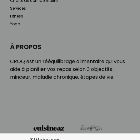
Charte de confidentialité
Services
Fitness
Yoga
À PROPOS
CROQ est un rééquilibrage alimentaire qui vous
aide à planifier vos repas selon 3 objectifs :
minceur, maladie chronique, étapes de vie.