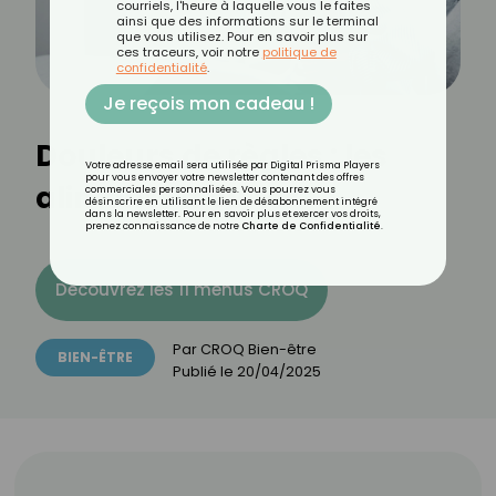
courriels, l'heure à laquelle vous le faites
ainsi que des informations sur le terminal
que vous utilisez. Pour en savoir plus sur
ces traceurs, voir notre
politique de
confidentialité
.
Je reçois mon cadeau !
Douleurs de règles : les
Votre adresse email sera utilisée par Digital Prisma Players
pour vous envoyer votre newsletter contenant des offres
aliments à éviter
commerciales personnalisées. Vous pourrez vous
désinscrire en utilisant le lien de désabonnement intégré
dans la newsletter. Pour en savoir plus et exercer vos droits,
prenez connaissance de notre
Charte de Confidentialité
.
Découvrez les 11 menus CROQ
Par
CROQ Bien-être
BIEN-ÊTRE
Publié le
20/04/2025