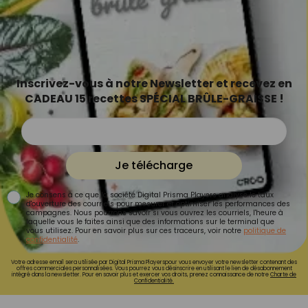
Inscrivez-vous à notre Newsletter et recevez en
CADEAU 15 recettes SPÉCIAL BRÛLE-GRAISSE !
Je télécharge
Je consens à ce que la société Digital Prisma Players analyse le taux
d'ouverture des courriels pour mesurer et optimiser les performances des
campagnes. Nous pourrons savoir si vous ouvrez les courriels, l'heure à
laquelle vous le faites ainsi que des informations sur le terminal que
vous utilisez. Pour en savoir plus sur ces traceurs, voir notre
politique de
confidentialité
.
Votre adresse email sera utilisée par Digital Prisma Playerspour vous envoyer votre newsletter contenant des
offres commerciales personnalisées. Vous pourrez vous désinscrire en utilisant le lien de désabonnement
intégré dans la newsletter. Pour en savoir plus et exercer vos droits, prenez connaissance de notre
Charte de
Confidentialité.