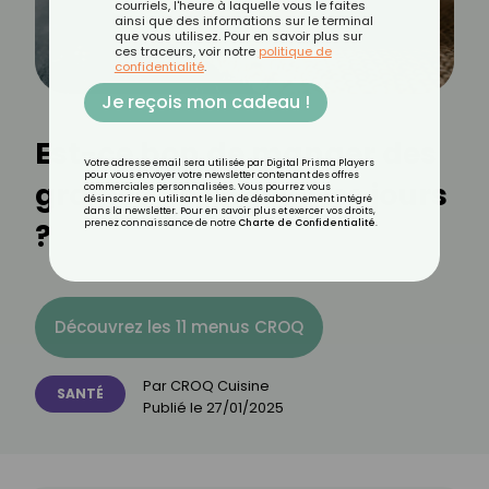
courriels, l'heure à laquelle vous le faites
ainsi que des informations sur le terminal
que vous utilisez. Pour en savoir plus sur
ces traceurs, voir notre
politique de
confidentialité
.
Je reçois mon cadeau !
Est-ce bon de manger des
Votre adresse email sera utilisée par Digital Prisma Players
pour vous envoyer votre newsletter contenant des offres
graines de lin tous les jours
commerciales personnalisées. Vous pourrez vous
désinscrire en utilisant le lien de désabonnement intégré
dans la newsletter. Pour en savoir plus et exercer vos droits,
?
prenez connaissance de notre
Charte de Confidentialité
.
Découvrez les 11 menus CROQ
Par
CROQ Cuisine
SANTÉ
Publié le
27/01/2025