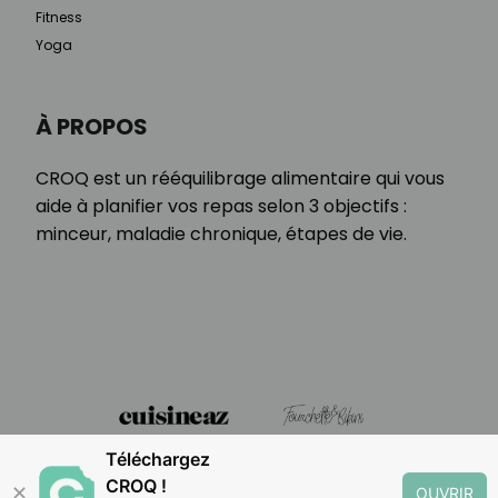
Fitness
Yoga
À PROPOS
CROQ est un rééquilibrage alimentaire qui vous
aide à planifier vos repas selon 3 objectifs :
minceur, maladie chronique, étapes de vie.
Téléchargez
CROQ !
✕
OUVRIR