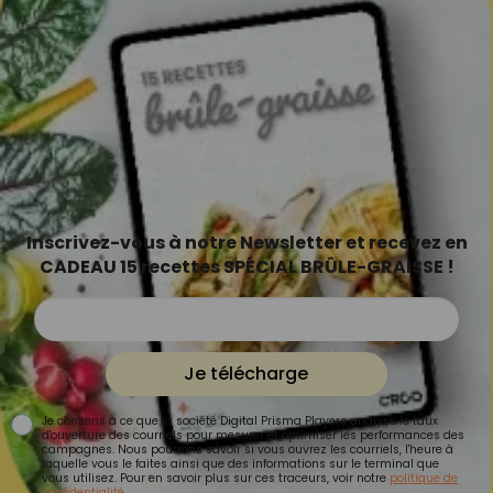
Inscrivez-vous à notre Newsletter et recevez en
CADEAU 15 recettes SPÉCIAL BRÛLE-GRAISSE !
Je télécharge
Je consens à ce que la société Digital Prisma Players analyse le taux
d'ouverture des courriels pour mesurer et optimiser les performances des
campagnes. Nous pourrons savoir si vous ouvrez les courriels, l'heure à
laquelle vous le faites ainsi que des informations sur le terminal que
vous utilisez. Pour en savoir plus sur ces traceurs, voir notre
politique de
confidentialité
.