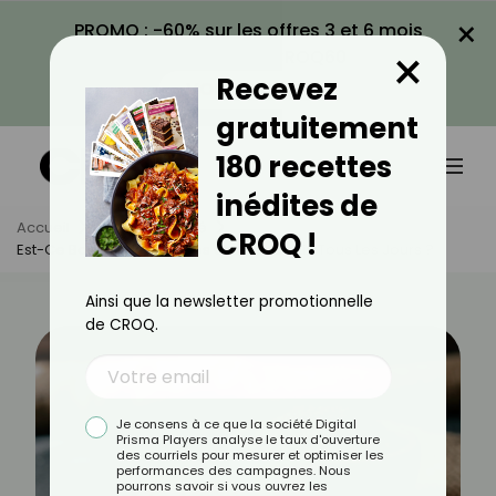
×
PROMO : -60% sur les offres 3 et 6 mois
×
avec le code CROQ60
Recevez
VOIR LA PROMO
gratuitement
180 recettes
inédites de
Accueil
Actus
Santé
CROQ !
Est-Ce Bon De Manger Des Graines De Lin Tous Les Jours ?
Ainsi que la newsletter promotionnelle
de CROQ.
Je consens à ce que la société Digital
Prisma Players analyse le taux d'ouverture
des courriels pour mesurer et optimiser les
performances des campagnes. Nous
pourrons savoir si vous ouvrez les