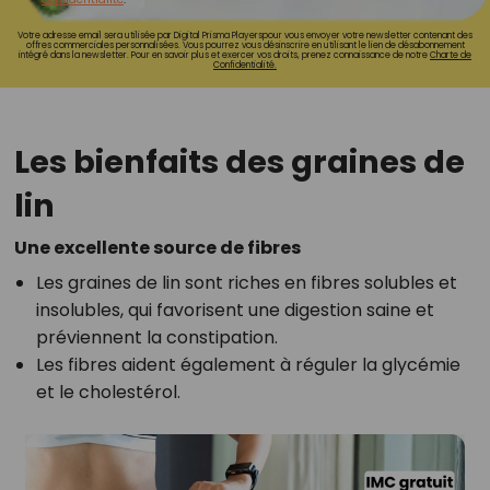
Votre adresse email sera utilisée par Digital Prisma Playerspour vous envoyer votre newsletter contenant des
offres commerciales personnalisées. Vous pourrez vous désinscrire en utilisant le lien de désabonnement
intégré dans la newsletter. Pour en savoir plus et exercer vos droits, prenez connaissance de notre
Charte de
Confidentialité.
Les bienfaits des graines de
lin
Une excellente source de fibres
Les graines de lin sont riches en fibres solubles et
insolubles, qui favorisent une digestion saine et
préviennent la constipation.
Les fibres aident également à réguler la glycémie
et le cholestérol.