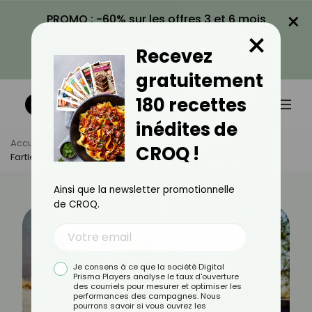
×
PROMO : -60% sur les offres 3 et 6 mois
×
avec le code CROQ60
Recevez
VOIR LA PROMO
gratuitement
180 recettes
inédites de
Accueil
Actus
Sport
CROQ !
Fartlek : Courir Sans Chrono, Sans Pression… Et Avec Plaisir
Ainsi que la newsletter promotionnelle
de CROQ.
Je consens à ce que la société Digital
Prisma Players analyse le taux d'ouverture
des courriels pour mesurer et optimiser les
performances des campagnes. Nous
pourrons savoir si vous ouvrez les