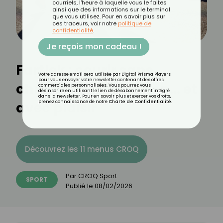
courriels, l'heure à laquelle vous le faites
ainsi que des informations sur le terminal
que vous utilisez. Pour en savoir plus sur
ces traceurs, voir notre
politique de
confidentialité
.
Je reçois mon cadeau !
Fartlek : courir sans
Votre adresse email sera utilisée par Digital Prisma Players
pour vous envoyer votre newsletter contenant des offres
chrono, sans pression… et
commerciales personnalisées. Vous pourrez vous
désinscrire en utilisant le lien de désabonnement intégré
dans la newsletter. Pour en savoir plus et exercer vos droits,
avec plaisir
prenez connaissance de notre
Charte de Confidentialité
.
Découvrez les 11 menus CROQ
Par
CROQ Sport
SPORT
Publié le
08/02/2026