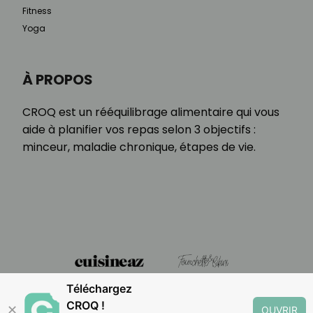
Fitness
Yoga
À PROPOS
CROQ est un rééquilibrage alimentaire qui vous
aide à planifier vos repas selon 3 objectifs :
minceur, maladie chronique, étapes de vie.
Téléchargez
CROQ !
✕
OUVRIR