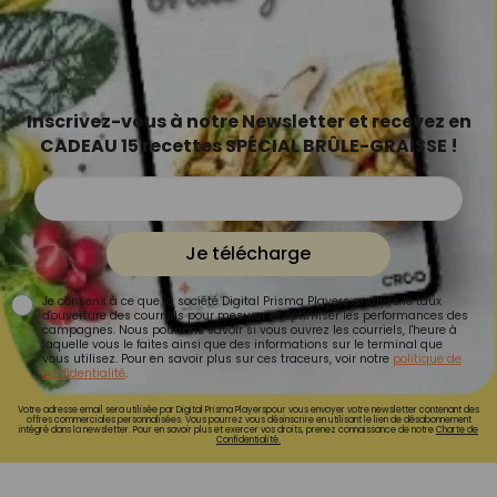
Inscrivez-vous à notre Newsletter et recevez en
CADEAU 15 recettes SPÉCIAL BRÛLE-GRAISSE !
Je télécharge
Je consens à ce que la société Digital Prisma Players analyse le taux
d'ouverture des courriels pour mesurer et optimiser les performances des
campagnes. Nous pourrons savoir si vous ouvrez les courriels, l'heure à
laquelle vous le faites ainsi que des informations sur le terminal que
vous utilisez. Pour en savoir plus sur ces traceurs, voir notre
politique de
confidentialité
.
Votre adresse email sera utilisée par Digital Prisma Playerspour vous envoyer votre newsletter contenant des
offres commerciales personnalisées. Vous pourrez vous désinscrire en utilisant le lien de désabonnement
intégré dans la newsletter. Pour en savoir plus et exercer vos droits, prenez connaissance de notre
Charte de
Confidentialité.