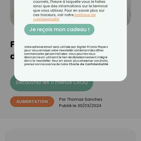
courriels, l'heure à laquelle vous le faites
ainsi que des informations sur le terminal
que vous utilisez. Pour en savoir plus sur
ces traceurs, voir notre
politique de
confidentialité
.
Je reçois mon cadeau !
Faut-il arrêter de manger
Votre adresse email sera utilisée par Digital Prisma Players
pour vous envoyer votre newsletter contenant des offres
des mini carottes ?
commerciales personnalisées. Vous pourrez vous
désinscrire en utilisant le lien de désabonnement intégré
dans la newsletter. Pour en savoir plus et exercer vos droits,
prenez connaissance de notre
Charte de Confidentialité
.
Découvrez les 11 menus CROQ
Par
Thomas Sanchez
ALIMENTATION
Publié le
30/03/2024