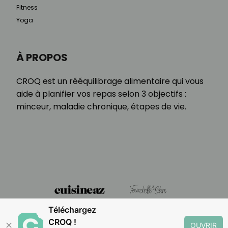
Fitness
Yoga
À PROPOS
CROQ est un rééquilibrage alimentaire qui vous
aide à planifier vos repas selon 3 objectifs :
minceur, maladie chronique, étapes de vie.
Téléchargez
CROQ !
✕
OUVRIR