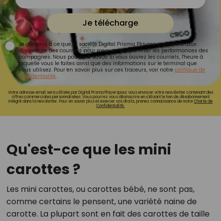
Je télécharge
Je consens à ce que la société Digital Prisma Players analyse le taux
d'ouverture des courriels pour mesurer et optimiser les performances des
campagnes. Nous pourrons savoir si vous ouvrez les courriels, l'heure à
laquelle vous le faites ainsi que des informations sur le terminal que
vous utilisez. Pour en savoir plus sur ces traceurs, voir notre
politique de
confidentialité
.
Votre adresse email sera utilisée par Digital Prisma Playerspour vous envoyer votre newsletter contenant des
offres commerciales personnalisées. Vous pourrez vous désinscrire en utilisant le lien de désabonnement
intégré dans la newsletter. Pour en savoir plus et exercer vos droits, prenez connaissance de notre
Charte de
Confidentialité.
Qu'est-ce que les mini
carottes ?
Les mini carottes, ou carottes bébé, ne sont pas,
comme certains le pensent, une variété naine de
carotte. La plupart sont en fait des carottes de taille