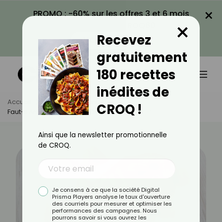
×
PROMO : -60% sur les offres 3 et 6 mois
×
avec le code CROQ60
Recevez
VOIR LA PROMO
gratuitement
180 recettes
inédites de
Accueil
Actus
Alimentation
CROQ !
Faut-Il Arrêter De Manger Des Mini Carottes ?
Ainsi que la newsletter promotionnelle
de CROQ.
Je consens à ce que la société Digital
Prisma Players analyse le taux d'ouverture
des courriels pour mesurer et optimiser les
performances des campagnes. Nous
pourrons savoir si vous ouvrez les