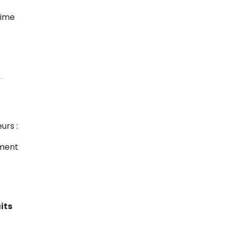
gime
urs :
ement
its