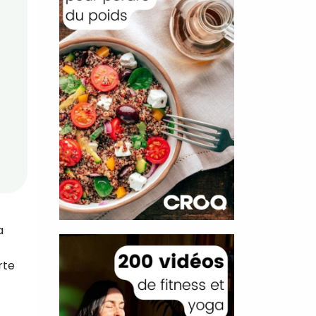
a
rte