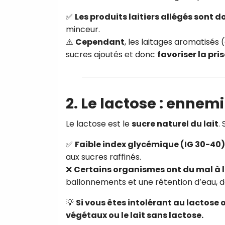
✅
Les produits laitiers allégés sont 
minceur.
⚠️
Cependant
, les laitages aromatisés 
sucres ajoutés et donc
favoriser la pri
2. Le lactose : ennemi
Le lactose est le
sucre naturel du lait
.
✅
Faible index glycémique (IG 30-40)
aux sucres raffinés.
❌
Certains organismes ont du mal à l
ballonnements et une rétention d’eau, d
💡
Si vous êtes intolérant au lactose o
végétaux ou le lait sans lactose.