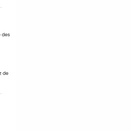
 des
z de