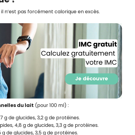
CROQ.
s il n’est pas forcément calorique en excès.
Je consens à ce que la société Digi
Prisma Players analyse le taux d'ou
des courriels pour mesurer et optim
performances des campagnes. No
pourrons savoir si vous ouvrez les co
l'heure à laquelle vous le faites ains
des informations sur le terminal qu
utilisez. Pour en savoir plus sur ces 
voir notre
politique de confidentialit
Je reçois mon cadeau !
elles du lait
(pour 100 ml) :
Votre adresse email sera utilisée par Digital Prisma Playe
envoyer votre newsletter contenant des offres commercial
personnalisées. Vous pourrez vous désinscrire en utilisan
désabonnement intégré dans la newsletter. Pour en savoi
4,7 g de glucides, 3,2 g de protéines.
exercer vos droits, prenez connaissance de notre
Charte 
Confidentialité
.
lipides, 4,8 g de glucides, 3,3 g de protéines.
 5 g de glucides, 3,5 g de protéines.