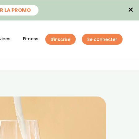
×
R LA PROMO
vices
Fitness
S'inscrire
Se connecter