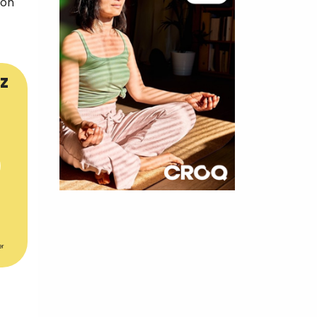
son
z
×
t 180
er
 CROQ
nnelle de