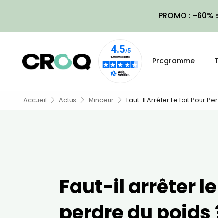
PROMO : -60% s
Programme
T
Accueil
Actus
Minceur
Faut-Il Arrêter Le Lait Pour P
Faut-il arrêter le
perdre du poids 