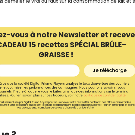
ons démêler le vrai du faux sur la consommation de lait et 
ez-vous à notre Newsletter et receve
CADEAU 15 recettes SPÉCIAL BRÛLE-
GRAISSE !
Je télécharge
à ce que la société Digital Prisma Players analyse le taux d'ouverture des courriels
r et optimiser les performances des campagnes. Nous pourrons savoir si vous
ourriels, l'heure à laquelle vous le faites ainsi que des informations sur le terminal
lisez. Pour en savoir plus sur ces traceurs, voir notre
politique de confidentialité
.
Recevez gratuitemen
ail sera utilisée par Digital Prisma Playerspour vous envoyer votre newsletter contenant des offres commerciales
pourrez vous désinscrire en utilisant le lien de désabonnement intégré dans la newsletter. Pour en savoir plus et exerc
recettes inédites de
vos droits, prenez connaissance de notre
Charte de Confidentialité.
!
que ?
Ainsi que la newsletter promotio