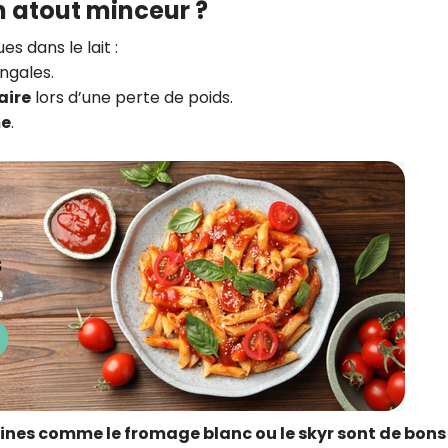
un atout minceur ?
s dans le lait :
ingales.
aire
lors d’une perte de poids.
me
.
téines comme le fromage blanc ou le skyr sont de bons