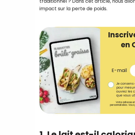
traditionnel ? Dans cet article, nous all
impact sur la perte de poids.
Inscriv
en 
E-mail
Je consens 
pour mesure
ouvrez les c
que vous uti
Votre adresse em
personnalisées. Vous 
1. Le lait est-il calori